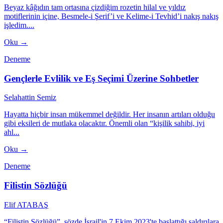
Beyaz kâğıdın tam ortasına çizdiğim rozetin hilal ve yıldız
motiflerinin içine, Besmele-i Şerif’i ve Kelime-i Tevhid’i nakış nakış
işledim....
Oku →
Deneme
Gençlerle Evlilik ve Eş Seçimi Üzerine Sohbetler
Selahattin Semiz
Hayatta hiçbir insan mükemmel değildir. Her insanın artıları olduğu
gibi eksileri de mutlaka olacaktır. Önemli olan “kişilik sahibi, iyi
ahl...
Oku →
Deneme
Filistin Sözlüğü
Elif ATABAŞ
“Filistin Sözlüğü”, sözde İsrail'in 7 Ekim 2023'te başlattığı saldırılara