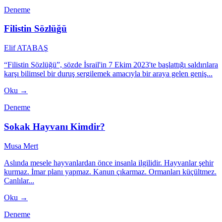
Deneme
Filistin Sözlüğü
Elif ATABAŞ
“Filistin Sözlüğü”, sözde İsrail'in 7 Ekim 2023'te başlattığı saldırılara
karşı bilimsel bir duruş sergilemek amacıyla bir araya gelen geniş...
Oku →
Deneme
Sokak Hayvanı Kimdir?
Musa Mert
Aslında mesele hayvanlardan önce insanla ilgilidir. Hayvanlar şehir
kurmaz. İmar planı yapmaz. Kanun çıkarmaz. Ormanları küçültmez.
Canlılar...
Oku →
Deneme