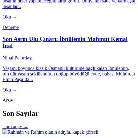
insanın neler yapabileceğini tarih gördü. Dünyanın sade ve karmaşık
insanlar...
Oku →
Deneme
Son Asrın Ulu Çınarı: İbnülemin Mahmut Kemal
İnal
Nihal Pakırdaşı
Yaşamı boyunca klasik Osmanlı kültürüne bağlı kalan İbnülemin,
ruh dünyasını şekillendiren doğup büyüdüğü evde, babası Mühürdar
Emin Paşa’da...
Oku →
Arşiv
Son Sayılar
Tüm arşiv →