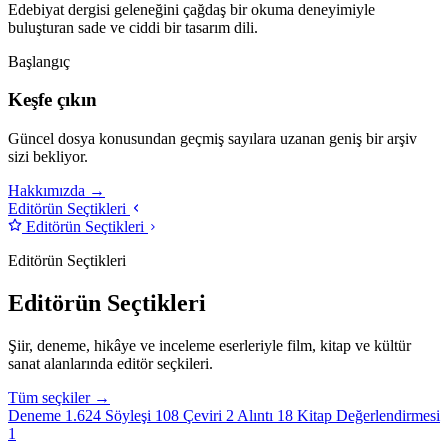
Edebiyat dergisi geleneğini çağdaş bir okuma deneyimiyle
buluşturan sade ve ciddi bir tasarım dili.
Başlangıç
Keşfe çıkın
Güncel dosya konusundan geçmiş sayılara uzanan geniş bir arşiv
sizi bekliyor.
Hakkımızda →
Editörün Seçtikleri
Editörün Seçtikleri
Editörün Seçtikleri
Editörün Seçtikleri
Şiir, deneme, hikâye ve inceleme eserleriyle film, kitap ve kültür
sanat alanlarında editör seçkileri.
Tüm seçkiler →
Deneme
1.624
Söyleşi
108
Çeviri
2
Alıntı
18
Kitap Değerlendirmesi
1