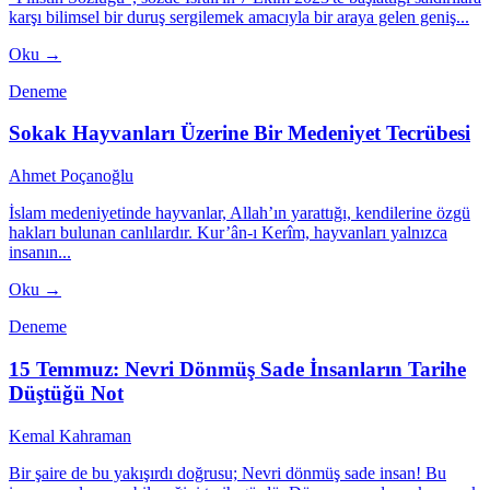
karşı bilimsel bir duruş sergilemek amacıyla bir araya gelen geniş...
Oku →
Deneme
Sokak Hayvanları Üzerine Bir Medeniyet Tecrübesi
Ahmet Poçanoğlu
İslam medeniyetinde hayvanlar, Allah’ın yarattığı, kendilerine özgü
hakları bulunan canlılardır. Kur’ân-ı Kerîm, hayvanları yalnızca
insanın...
Oku →
Deneme
15 Temmuz: Nevri Dönmüş Sade İnsanların Tarihe
Düştüğü Not
Kemal Kahraman
Bir şaire de bu yakışırdı doğrusu; Nevri dönmüş sade insan! Bu