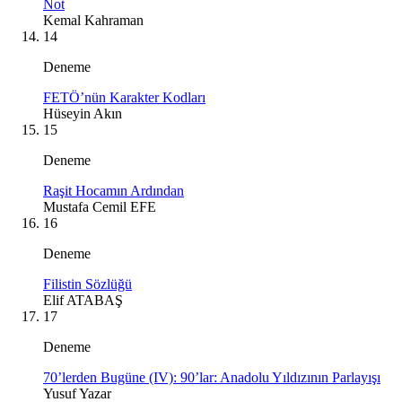
Not
Kemal Kahraman
14
Deneme
FETÖ’nün Karakter Kodları
Hüseyin Akın
15
Deneme
Raşit Hocamın Ardından
Mustafa Cemil EFE
16
Deneme
Filistin Sözlüğü
Elif ATABAŞ
17
Deneme
70’lerden Bugüne (IV): 90’lar: Anadolu Yıldızının Parlayışı
Yusuf Yazar