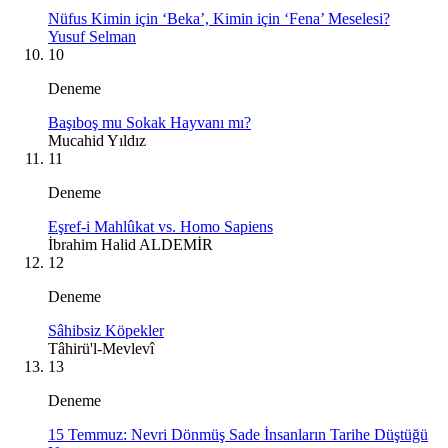
Nüfus Kimin için ‘Beka’, Kimin için ‘Fena’ Meselesi?
Yusuf Selman
10
Deneme
Başıboş mu Sokak Hayvanı mı?
Mucahid Yıldız
11
Deneme
Eşref-i Mahlûkat vs. Homo Sapiens
İbrahim Halid ALDEMİR
12
Deneme
Sâhibsiz Köpekler
Tâhirü'l-Mevlevî
13
Deneme
15 Temmuz: Nevri Dönmüş Sade İnsanların Tarihe Düştüğü