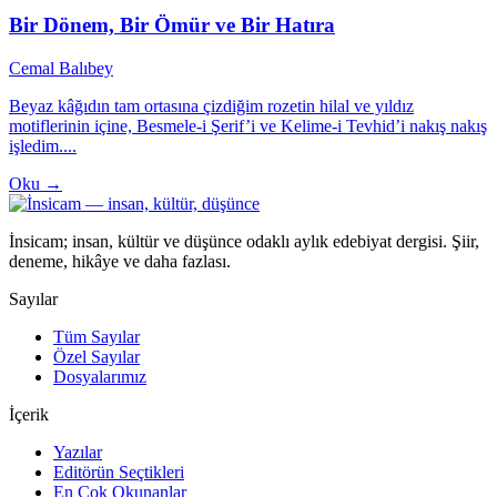
Bir Dönem, Bir Ömür ve Bir Hatıra
Cemal Balıbey
Beyaz kâğıdın tam ortasına çizdiğim rozetin hilal ve yıldız
motiflerinin içine, Besmele-i Şerif’i ve Kelime-i Tevhid’i nakış nakış
işledim....
Oku →
İnsicam; insan, kültür ve düşünce odaklı aylık edebiyat dergisi. Şiir,
deneme, hikâye ve daha fazlası.
Sayılar
Tüm Sayılar
Özel Sayılar
Dosyalarımız
İçerik
Yazılar
Editörün Seçtikleri
En Çok Okunanlar