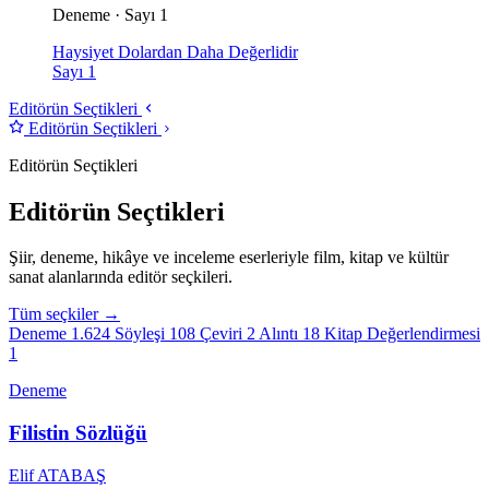
Deneme · Sayı 1
Haysiyet Dolardan Daha Değerlidir
Sayı 1
Editörün Seçtikleri
Editörün Seçtikleri
Editörün Seçtikleri
Editörün Seçtikleri
Şiir, deneme, hikâye ve inceleme eserleriyle film, kitap ve kültür
sanat alanlarında editör seçkileri.
Tüm seçkiler →
Deneme
1.624
Söyleşi
108
Çeviri
2
Alıntı
18
Kitap Değerlendirmesi
1
Deneme
Filistin Sözlüğü
Elif ATABAŞ