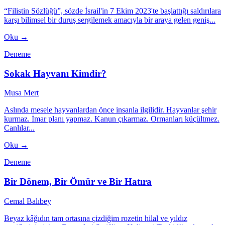
“Filistin Sözlüğü”, sözde İsrail'in 7 Ekim 2023'te başlattığı saldırılara
karşı bilimsel bir duruş sergilemek amacıyla bir araya gelen geniş...
Oku →
Deneme
Sokak Hayvanı Kimdir?
Musa Mert
Aslında mesele hayvanlardan önce insanla ilgilidir. Hayvanlar şehir
kurmaz. İmar planı yapmaz. Kanun çıkarmaz. Ormanları küçültmez.
Canlılar...
Oku →
Deneme
Bir Dönem, Bir Ömür ve Bir Hatıra
Cemal Balıbey
Beyaz kâğıdın tam ortasına çizdiğim rozetin hilal ve yıldız