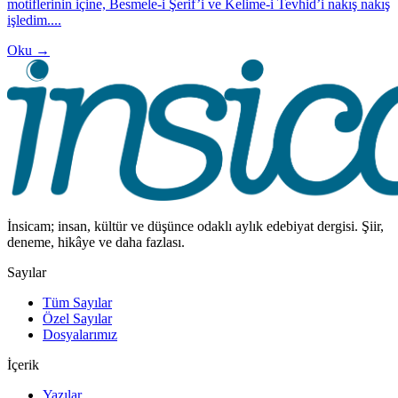
motiflerinin içine, Besmele-i Şerif’i ve Kelime-i Tevhid’i nakış nakış
işledim....
Oku →
İnsicam; insan, kültür ve düşünce odaklı aylık edebiyat dergisi. Şiir,
deneme, hikâye ve daha fazlası.
Sayılar
Tüm Sayılar
Özel Sayılar
Dosyalarımız
İçerik
Yazılar