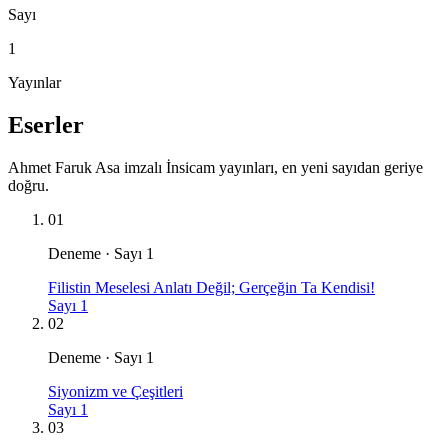
Sayı
1
Yayınlar
Eserler
Ahmet Faruk Asa imzalı İnsicam yayınları, en yeni sayıdan geriye
doğru.
01
Deneme · Sayı 1
Filistin Meselesi Anlatı Değil; Gerçeğin Ta Kendisi!
Sayı 1
02
Deneme · Sayı 1
Siyonizm ve Çeşitleri
Sayı 1
03