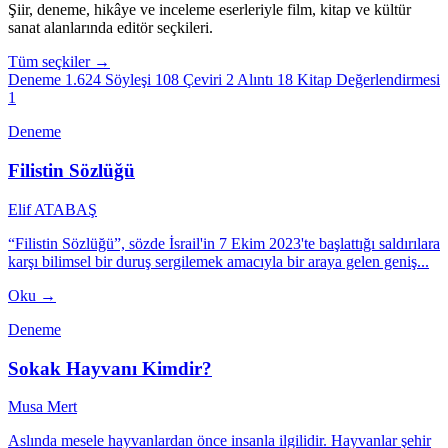
Şiir, deneme, hikâye ve inceleme eserleriyle film, kitap ve kültür
sanat alanlarında editör seçkileri.
Tüm seçkiler →
Deneme
1.624
Söyleşi
108
Çeviri
2
Alıntı
18
Kitap Değerlendirmesi
1
Deneme
Filistin Sözlüğü
Elif ATABAŞ
“Filistin Sözlüğü”, sözde İsrail'in 7 Ekim 2023'te başlattığı saldırılara
karşı bilimsel bir duruş sergilemek amacıyla bir araya gelen geniş...
Oku →
Deneme
Sokak Hayvanı Kimdir?
Musa Mert
Aslında mesele hayvanlardan önce insanla ilgilidir. Hayvanlar şehir