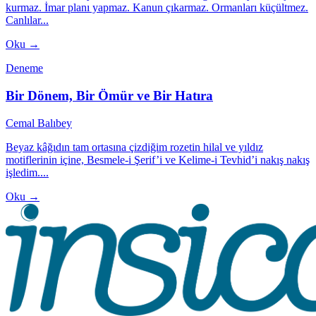
kurmaz. İmar planı yapmaz. Kanun çıkarmaz. Ormanları küçültmez.
Canlılar...
Oku →
Deneme
Bir Dönem, Bir Ömür ve Bir Hatıra
Cemal Balıbey
Beyaz kâğıdın tam ortasına çizdiğim rozetin hilal ve yıldız
motiflerinin içine, Besmele-i Şerif’i ve Kelime-i Tevhid’i nakış nakış
işledim....
Oku →