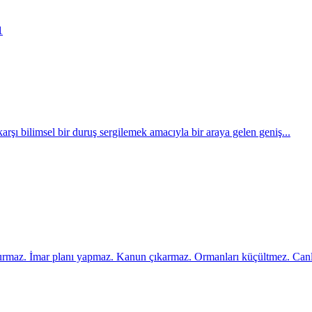
1
 karşı bilimsel bir duruş sergilemek amacıyla bir araya gelen geniş...
kurmaz. İmar planı yapmaz. Kanun çıkarmaz. Ormanları küçültmez. Canlı