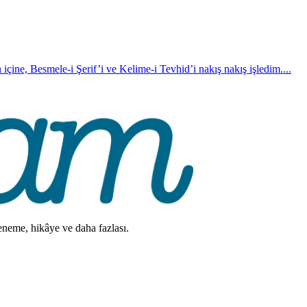
 içine, Besmele-i Şerif’i ve Kelime-i Tevhid’i nakış nakış işledim....
deneme, hikâye ve daha fazlası.