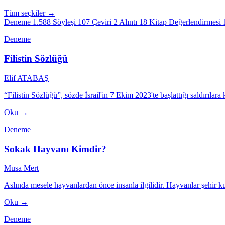
Tüm seçkiler →
Deneme
1.588
Söyleşi
107
Çeviri
2
Alıntı
18
Kitap Değerlendirmesi
Deneme
Filistin Sözlüğü
Elif ATABAŞ
“Filistin Sözlüğü”, sözde İsrail'in 7 Ekim 2023'te başlattığı saldırılara
Oku →
Deneme
Sokak Hayvanı Kimdir?
Musa Mert
Aslında mesele hayvanlardan önce insanla ilgilidir. Hayvanlar şehir 
Oku →
Deneme