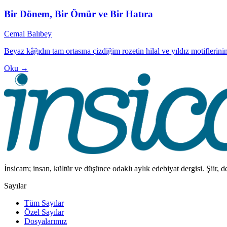
Bir Dönem, Bir Ömür ve Bir Hatıra
Cemal Balıbey
Beyaz kâğıdın tam ortasına çizdiğim rozetin hilal ve yıldız motiflerinin
Oku →
İnsicam; insan, kültür ve düşünce odaklı aylık edebiyat dergisi. Şiir, 
Sayılar
Tüm Sayılar
Özel Sayılar
Dosyalarımız