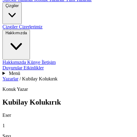
Çizgiler
Çizgiler
Çizerlerimiz
Hakkımızda
Hakkımızda
Künye
İletişim
Duyurular
Etkinlikler
Menü
Yazarlar
/
Kubilay Kolukırık
Konuk Yazar
Kubilay Kolukırık
Eser
1
Sayı