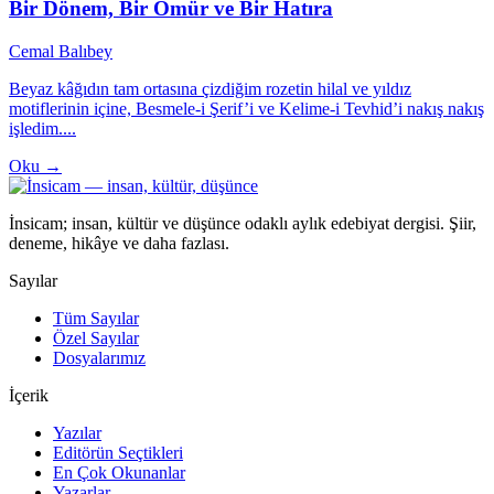
Bir Dönem, Bir Ömür ve Bir Hatıra
Cemal Balıbey
Beyaz kâğıdın tam ortasına çizdiğim rozetin hilal ve yıldız
motiflerinin içine, Besmele-i Şerif’i ve Kelime-i Tevhid’i nakış nakış
işledim....
Oku →
İnsicam; insan, kültür ve düşünce odaklı aylık edebiyat dergisi. Şiir,
deneme, hikâye ve daha fazlası.
Sayılar
Tüm Sayılar
Özel Sayılar
Dosyalarımız
İçerik
Yazılar
Editörün Seçtikleri
En Çok Okunanlar
Yazarlar