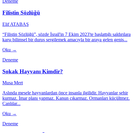
Deneme
Filistin Sözlüğü
Elif ATABAŞ
“Filistin Sözlüğü”, sözde İsrail'in 7 Ekim 2023'te başlattığı saldırılara
karşı bilimsel bir duruş sergilemek amacıyla bir araya gelen geniş...
Oku →
Deneme
Sokak Hayvanı Kimdir?
Musa Mert
Aslında mesele hayvanlardan önce insanla ilgilidir. Hayvanlar şehir
kurmaz. İmar planı yapmaz. Kanun çıkarmaz. Ormanları küçültmez.
Canlılar...
Oku →
Deneme