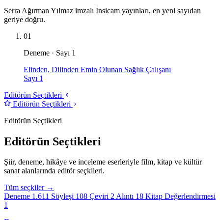
Serra Ağırman Yılmaz imzalı İnsicam yayınları, en yeni sayıdan
geriye doğru.
01
Deneme · Sayı 1
Elinden, Dilinden Emin Olunan Sağlık Çalışanı
Sayı 1
Editörün Seçtikleri
Editörün Seçtikleri
Editörün Seçtikleri
Editörün Seçtikleri
Şiir, deneme, hikâye ve inceleme eserleriyle film, kitap ve kültür
sanat alanlarında editör seçkileri.
Tüm seçkiler →
Deneme
1.611
Söyleşi
108
Çeviri
2
Alıntı
18
Kitap Değerlendirmesi
1