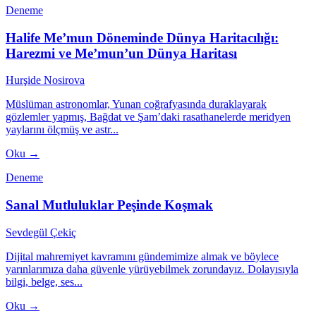
Deneme
Halife Me’mun Döneminde Dünya Haritacılığı:
Harezmi ve Me’mun’un Dünya Haritası
Hurşide Nosirova
Müslüman astronomlar, Yunan coğrafyasında duraklayarak
gözlemler yapmış, Bağdat ve Şam’daki rasathanelerde meridyen
yaylarını ölçmüş ve astr...
Oku →
Deneme
Sanal Mutluluklar Peşinde Koşmak
Sevdegül Çekiç
Dijital mahremiyet kavramını gündemimize almak ve böylece
yarınlarımıza daha güvenle yürüyebilmek zorundayız. Dolayısıyla
bilgi, belge, ses...
Oku →