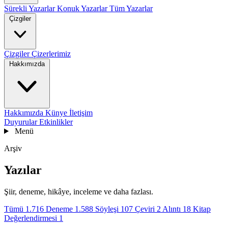
Sürekli Yazarlar
Konuk Yazarlar
Tüm Yazarlar
Çizgiler
Çizgiler
Çizerlerimiz
Hakkımızda
Hakkımızda
Künye
İletişim
Duyurular
Etkinlikler
Menü
Arşiv
Yazılar
Şiir, deneme, hikâye, inceleme ve daha fazlası.
Tümü
1.716
Deneme
1.588
Söyleşi
107
Çeviri
2
Alıntı
18
Kitap
Değerlendirmesi
1