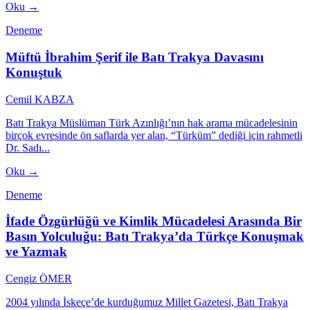
Oku →
Deneme
Müftü İbrahim Şerif ile Batı Trakya Davasını
Konuştuk
Cemil KABZA
Batı Trakya Müslüman Türk Azınlığı’nın hak arama mücadelesinin
birçok evresinde ön saflarda yer alan, “Türküm” dediği için rahmetli
Dr. Sadı...
Oku →
Deneme
İfade Özgürlüğü ve Kimlik Mücadelesi Arasında Bir
Basın Yolculuğu: Batı Trakya’da Türkçe Konuşmak
ve Yazmak
Cengiz ÖMER
2004 yılında İskeçe’de kurduğumuz Millet Gazetesi, Batı Trakya