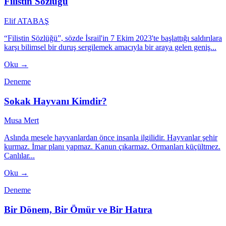
Filistin Sözlüğü
Elif ATABAŞ
“Filistin Sözlüğü”, sözde İsrail'in 7 Ekim 2023'te başlattığı saldırılara
karşı bilimsel bir duruş sergilemek amacıyla bir araya gelen geniş...
Oku →
Deneme
Sokak Hayvanı Kimdir?
Musa Mert
Aslında mesele hayvanlardan önce insanla ilgilidir. Hayvanlar şehir
kurmaz. İmar planı yapmaz. Kanun çıkarmaz. Ormanları küçültmez.
Canlılar...
Oku →
Deneme
Bir Dönem, Bir Ömür ve Bir Hatıra