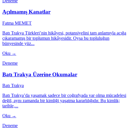
Deneme
Açılmamış Kanatlar
Fatma MEMET
Batı Trakya Türkleri’nin hikâyesi, potansiyelini tam anlamıyla açığa
çıkaramamış bir toplumun hikâyesidir. Oysa bu topluluğun
bünyesinde yüz...
Oku →
Deneme
Batı Trakya Üzerine Okumalar
Batı Trakya
Batı Trakya’da yaşamak sadece bir coğrafyada var olma mücadelesi
değil, aynı zamanda bir kimliği yaşatma kararlılığıdır. Bu kimlik;
tarihle,...
Oku →
Deneme