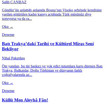
Salih CANBAZ
Gündüz’ün anlattığı anlamda Bosna’nın Visoko şehrinde kendisine
yardım götürülen kadın kapıyı açtığında Türk müsünüz diye
soruyorsa ya da ra...
Oku →
Deneme
Batı Trakya’daki Tarihi ve Kültürel Miras Seni
Bekliyor
Nihal Pakırdaşı
Öte yandan, bu tür baskıcı ve yok edici tutumlara karşı direnen Batı
Trakya, Balkanlar, Doğu Türkistan ve dünyanın farklı
coğrafyalarında az...
Oku →
Deneme
Küllü Men Aleyhâ Fân!