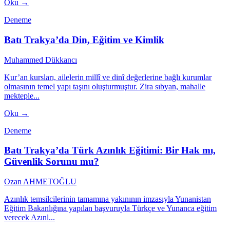
Oku →
Deneme
Batı Trakya’da Din, Eğitim ve Kimlik
Muhammed Dükkancı
Kur’an kursları, ailelerin millî ve dinî değerlerine bağlı kurumlar
olmasının temel yapı taşını oluşturmuştur. Zira sıbyan, mahalle
mekteple...
Oku →
Deneme
Batı Trakya’da Türk Azınlık Eğitimi: Bir Hak mı,
Güvenlik Sorunu mu?
Ozan AHMETOĞLU
Azınlık temsilcilerinin tamamına yakınının imzasıyla Yunanistan
Eğitim Bakanlığına yapılan başvuruyla Türkçe ve Yunanca eğitim
verecek Azınl...