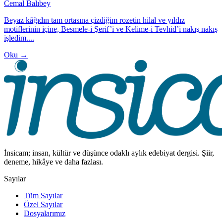
Cemal Balıbey
Beyaz kâğıdın tam ortasına çizdiğim rozetin hilal ve yıldız
motiflerinin içine, Besmele-i Şerif’i ve Kelime-i Tevhid’i nakış nakış
işledim....
Oku →
İnsicam; insan, kültür ve düşünce odaklı aylık edebiyat dergisi. Şiir,
deneme, hikâye ve daha fazlası.
Sayılar
Tüm Sayılar
Özel Sayılar
Dosyalarımız