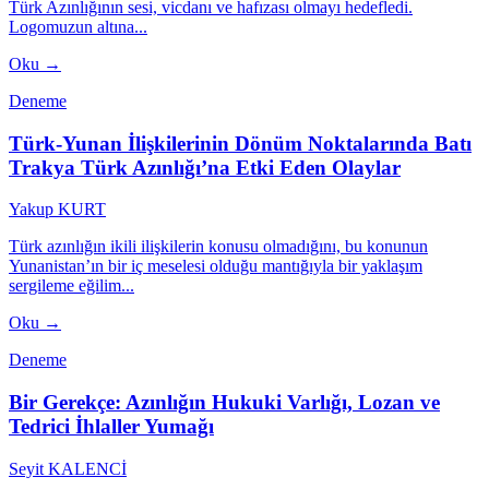
Türk Azınlığının sesi, vicdanı ve hafızası olmayı hedefledi.
Logomuzun altına...
Oku →
Deneme
Türk-Yunan İlişkilerinin Dönüm Noktalarında Batı
Trakya Türk Azınlığı’na Etki Eden Olaylar
Yakup KURT
Türk azınlığın ikili ilişkilerin konusu olmadığını, bu konunun
Yunanistan’ın bir iç meselesi olduğu mantığıyla bir yaklaşım
sergileme eğilim...
Oku →
Deneme
Bir Gerekçe: Azınlığın Hukuki Varlığı, Lozan ve
Tedrici İhlaller Yumağı
Seyit KALENCİ