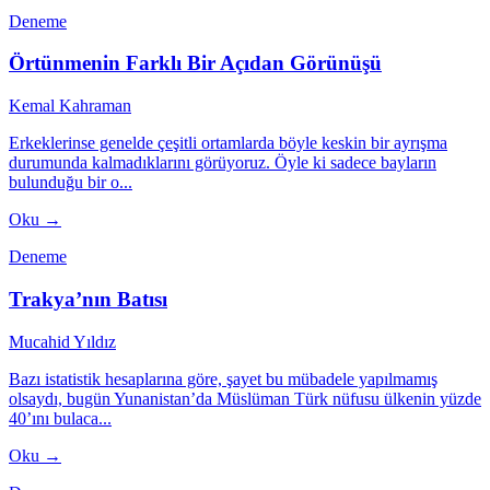
Deneme
Örtünmenin Farklı Bir Açıdan Görünüşü
Kemal Kahraman
Erkeklerinse genelde çeşitli ortamlarda böyle keskin bir ayrışma
durumunda kalmadıklarını görüyoruz. Öyle ki sadece bayların
bulunduğu bir o...
Oku →
Deneme
Trakya’nın Batısı
Mucahid Yıldız
Bazı istatistik hesaplarına göre, şayet bu mübadele yapılmamış
olsaydı, bugün Yunanistan’da Müslüman Türk nüfusu ülkenin yüzde
40’ını bulaca...
Oku →