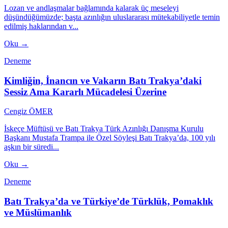
Lozan ve andlaşmalar bağlamında kalarak üç meseleyi
düşündüğümüzde; başta azınlığın uluslararası mütekabiliyetle temin
edilmiş haklarından v...
Oku →
Deneme
Kimliğin, İnancın ve Vakarın Batı Trakya’daki
Sessiz Ama Kararlı Mücadelesi Üzerine
Cengiz ÖMER
İskeçe Müftüsü ve Batı Trakya Türk Azınlığı Danışma Kurulu
Başkanı Mustafa Trampa ile Özel Söyleşi Batı Trakya’da, 100 yılı
aşkın bir süredi...
Oku →
Deneme
Batı Trakya’da ve Türkiye’de Türklük, Pomaklık
ve Müslümanlık