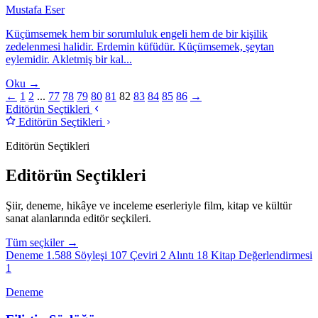
Mustafa Eser
Küçümsemek hem bir sorumluluk engeli hem de bir kişilik
zedelenmesi halidir. Erdemin küfüdür. Küçümsemek, şeytan
eylemidir. Akletmiş bir kal...
Oku →
←
1
2
...
77
78
79
80
81
82
83
84
85
86
→
Editörün Seçtikleri
Editörün Seçtikleri
Editörün Seçtikleri
Editörün Seçtikleri
Şiir, deneme, hikâye ve inceleme eserleriyle film, kitap ve kültür
sanat alanlarında editör seçkileri.
Tüm seçkiler →
Deneme
1.588
Söyleşi
107
Çeviri
2
Alıntı
18
Kitap Değerlendirmesi
1
Deneme