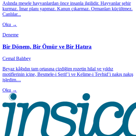
Aslında mesele hayvanlardan önce insanla ilgilidir. Hayvanlar şehir
kurmaz. İmar planı yapmaz. Kanun çıkarmaz. Ormanları küçültmez.
Canlılar...
Oku →
Deneme
Bir Dönem, Bir Ömür ve Bir Hatıra
Cemal Balıbey
Beyaz kâğıdın tam ortasına çizdiğim rozetin hilal ve yıldız
motiflerinin içine, Besmele-i Şerif’i ve Kelime-i Tevhid’i nakış nakış
işledim....
Oku →