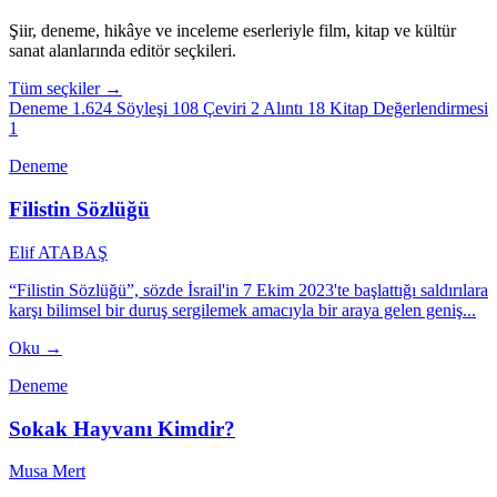
Şiir, deneme, hikâye ve inceleme eserleriyle film, kitap ve kültür
sanat alanlarında editör seçkileri.
Tüm seçkiler →
Deneme
1.624
Söyleşi
108
Çeviri
2
Alıntı
18
Kitap Değerlendirmesi
1
Deneme
Filistin Sözlüğü
Elif ATABAŞ
“Filistin Sözlüğü”, sözde İsrail'in 7 Ekim 2023'te başlattığı saldırılara
karşı bilimsel bir duruş sergilemek amacıyla bir araya gelen geniş...
Oku →
Deneme
Sokak Hayvanı Kimdir?
Musa Mert