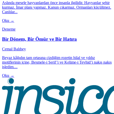
Aslında mesele hayvanlardan önce insanla ilgilidir. Hayvanlar şehir
kurmaz. İmar planı yapmaz. Kanun çıkarmaz. Ormanları küçültmez.
Canlılar...
Oku →
Deneme
Bir Dönem, Bir Ömür ve Bir Hatıra
Cemal Balıbey
Beyaz kâğıdın tam ortasına çizdiğim rozetin hilal ve yıldız
motiflerinin içine, Besmele-i Şerif’i ve Kelime-i Tevhid’i nakış nakış
işledim....
Oku →