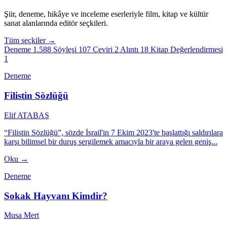
Şiir, deneme, hikâye ve inceleme eserleriyle film, kitap ve kültür
sanat alanlarında editör seçkileri.
Tüm seçkiler →
Deneme
1.588
Söyleşi
107
Çeviri
2
Alıntı
18
Kitap Değerlendirmesi
1
Deneme
Filistin Sözlüğü
Elif ATABAŞ
“Filistin Sözlüğü”, sözde İsrail'in 7 Ekim 2023'te başlattığı saldırılara
karşı bilimsel bir duruş sergilemek amacıyla bir araya gelen geniş...
Oku →
Deneme
Sokak Hayvanı Kimdir?
Musa Mert