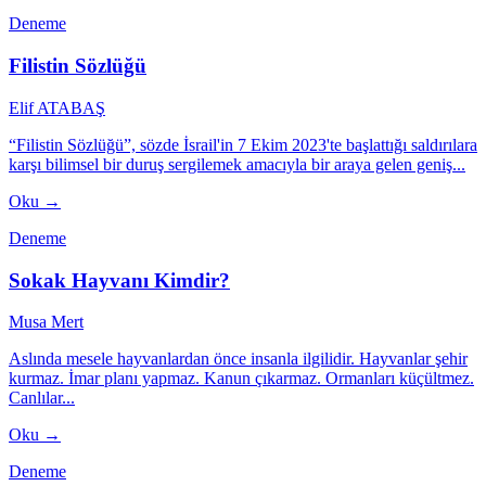
Deneme
Filistin Sözlüğü
Elif ATABAŞ
“Filistin Sözlüğü”, sözde İsrail'in 7 Ekim 2023'te başlattığı saldırılara
karşı bilimsel bir duruş sergilemek amacıyla bir araya gelen geniş...
Oku →
Deneme
Sokak Hayvanı Kimdir?
Musa Mert
Aslında mesele hayvanlardan önce insanla ilgilidir. Hayvanlar şehir
kurmaz. İmar planı yapmaz. Kanun çıkarmaz. Ormanları küçültmez.
Canlılar...
Oku →
Deneme