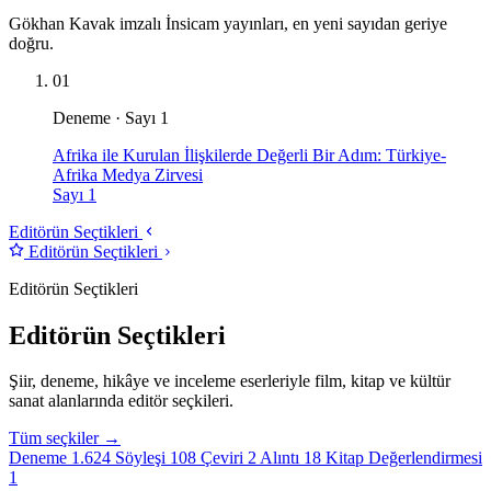
Gökhan Kavak imzalı İnsicam yayınları, en yeni sayıdan geriye
doğru.
01
Deneme · Sayı 1
Afrika ile Kurulan İlişkilerde Değerli Bir Adım: Türkiye-
Afrika Medya Zirvesi
Sayı 1
Editörün Seçtikleri
Editörün Seçtikleri
Editörün Seçtikleri
Editörün Seçtikleri
Şiir, deneme, hikâye ve inceleme eserleriyle film, kitap ve kültür
sanat alanlarında editör seçkileri.
Tüm seçkiler →
Deneme
1.624
Söyleşi
108
Çeviri
2
Alıntı
18
Kitap Değerlendirmesi
1