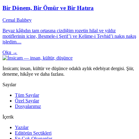
Bir Dönem, Bir Ömür ve Bir Hatıra
Cemal Balıbey
Beyaz kâğıdın tam ortasına çizdiğim rozetin hilal ve yıldız
motiflerinin içine, Besmele-i Şerif’i ve Kelime-i Tevhid’i nakış nakış
işledim....
Oku →
İnsicam; insan, kültür ve düşünce odaklı aylık edebiyat dergisi. Şiir,
deneme, hikâye ve daha fazlası.
Sayılar
Tüm Sayılar
Özel Sayılar
Dosyalarımız
İçerik
Yazılar
Editörün Seçtikleri
En Çok Okunanlar