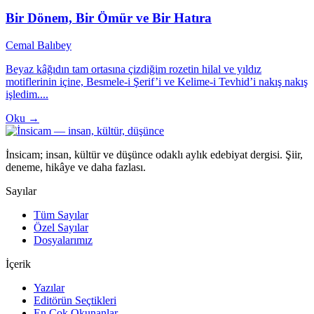
Bir Dönem, Bir Ömür ve Bir Hatıra
Cemal Balıbey
Beyaz kâğıdın tam ortasına çizdiğim rozetin hilal ve yıldız
motiflerinin içine, Besmele-i Şerif’i ve Kelime-i Tevhid’i nakış nakış
işledim....
Oku →
İnsicam; insan, kültür ve düşünce odaklı aylık edebiyat dergisi. Şiir,
deneme, hikâye ve daha fazlası.
Sayılar
Tüm Sayılar
Özel Sayılar
Dosyalarımız
İçerik
Yazılar
Editörün Seçtikleri
En Çok Okunanlar