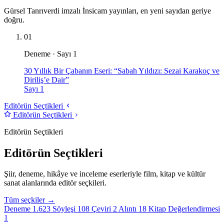
Gürsel Tanrıverdi imzalı İnsicam yayınları, en yeni sayıdan geriye
doğru.
01
Deneme · Sayı 1
30 Yıllık Bir Çabanın Eseri: “Sabah Yıldızı: Sezai Karakoç ve
Diriliş’e Dair”
Sayı 1
Editörün Seçtikleri
Editörün Seçtikleri
Editörün Seçtikleri
Editörün Seçtikleri
Şiir, deneme, hikâye ve inceleme eserleriyle film, kitap ve kültür
sanat alanlarında editör seçkileri.
Tüm seçkiler →
Deneme
1.623
Söyleşi
108
Çeviri
2
Alıntı
18
Kitap Değerlendirmesi
1