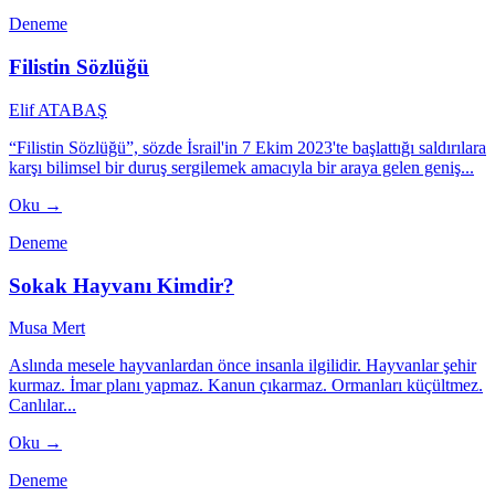
Deneme
Filistin Sözlüğü
Elif ATABAŞ
“Filistin Sözlüğü”, sözde İsrail'in 7 Ekim 2023'te başlattığı saldırılara
karşı bilimsel bir duruş sergilemek amacıyla bir araya gelen geniş...
Oku →
Deneme
Sokak Hayvanı Kimdir?
Musa Mert
Aslında mesele hayvanlardan önce insanla ilgilidir. Hayvanlar şehir
kurmaz. İmar planı yapmaz. Kanun çıkarmaz. Ormanları küçültmez.
Canlılar...
Oku →
Deneme