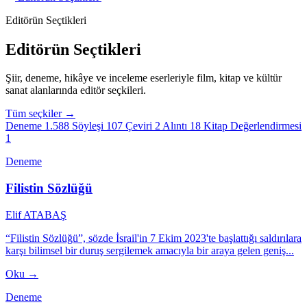
Editörün Seçtikleri
Editörün Seçtikleri
Şiir, deneme, hikâye ve inceleme eserleriyle film, kitap ve kültür
sanat alanlarında editör seçkileri.
Tüm seçkiler →
Deneme
1.588
Söyleşi
107
Çeviri
2
Alıntı
18
Kitap Değerlendirmesi
1
Deneme
Filistin Sözlüğü
Elif ATABAŞ
“Filistin Sözlüğü”, sözde İsrail'in 7 Ekim 2023'te başlattığı saldırılara
karşı bilimsel bir duruş sergilemek amacıyla bir araya gelen geniş...
Oku →
Deneme