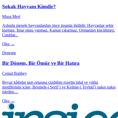
Sokak Hayvanı Kimdir?
Musa Mert
Aslında mesele hayvanlardan önce insanla ilgilidir. Hayvanlar şehir
kurmaz. İmar planı yapmaz. Kanun çıkarmaz. Ormanları küçültmez.
Canlılar...
Oku →
Deneme
Bir Dönem, Bir Ömür ve Bir Hatıra
Cemal Balıbey
Beyaz kâğıdın tam ortasına çizdiğim rozetin hilal ve yıldız
motiflerinin içine, Besmele-i Şerif’i ve Kelime-i Tevhid’i nakış nakış
işledim....
Oku →