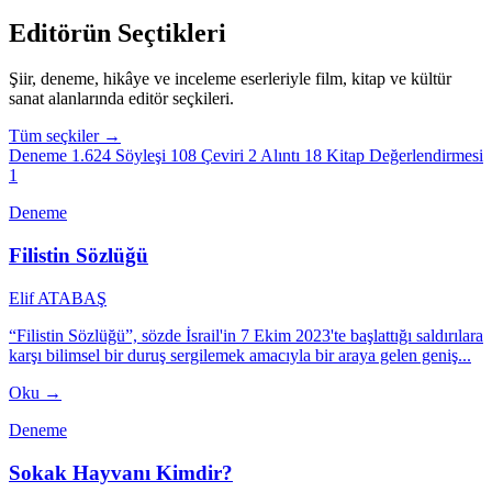
Editörün Seçtikleri
Şiir, deneme, hikâye ve inceleme eserleriyle film, kitap ve kültür
sanat alanlarında editör seçkileri.
Tüm seçkiler →
Deneme
1.624
Söyleşi
108
Çeviri
2
Alıntı
18
Kitap Değerlendirmesi
1
Deneme
Filistin Sözlüğü
Elif ATABAŞ
“Filistin Sözlüğü”, sözde İsrail'in 7 Ekim 2023'te başlattığı saldırılara
karşı bilimsel bir duruş sergilemek amacıyla bir araya gelen geniş...
Oku →
Deneme
Sokak Hayvanı Kimdir?