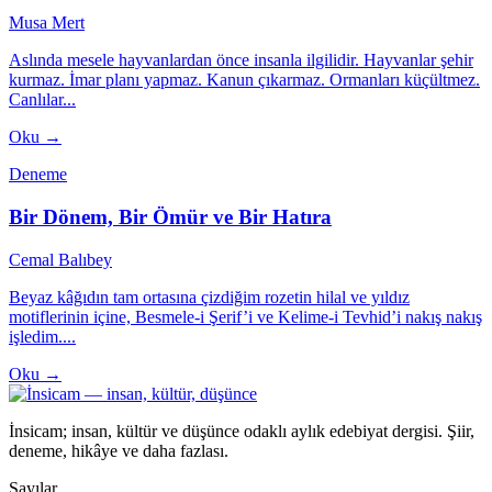
Musa Mert
Aslında mesele hayvanlardan önce insanla ilgilidir. Hayvanlar şehir
kurmaz. İmar planı yapmaz. Kanun çıkarmaz. Ormanları küçültmez.
Canlılar...
Oku →
Deneme
Bir Dönem, Bir Ömür ve Bir Hatıra
Cemal Balıbey
Beyaz kâğıdın tam ortasına çizdiğim rozetin hilal ve yıldız
motiflerinin içine, Besmele-i Şerif’i ve Kelime-i Tevhid’i nakış nakış
işledim....
Oku →
İnsicam; insan, kültür ve düşünce odaklı aylık edebiyat dergisi. Şiir,
deneme, hikâye ve daha fazlası.
Sayılar