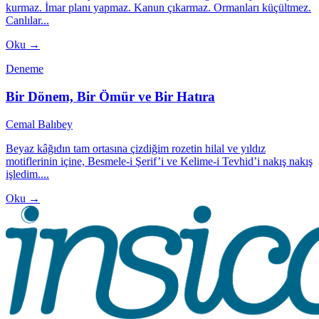
kurmaz. İmar planı yapmaz. Kanun çıkarmaz. Ormanları küçültmez.
Canlılar...
Oku →
Deneme
Bir Dönem, Bir Ömür ve Bir Hatıra
Cemal Balıbey
Beyaz kâğıdın tam ortasına çizdiğim rozetin hilal ve yıldız
motiflerinin içine, Besmele-i Şerif’i ve Kelime-i Tevhid’i nakış nakış
işledim....
Oku →