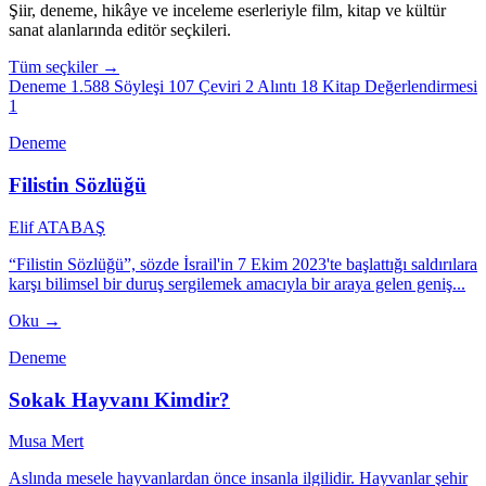
Şiir, deneme, hikâye ve inceleme eserleriyle film, kitap ve kültür
sanat alanlarında editör seçkileri.
Tüm seçkiler →
Deneme
1.588
Söyleşi
107
Çeviri
2
Alıntı
18
Kitap Değerlendirmesi
1
Deneme
Filistin Sözlüğü
Elif ATABAŞ
“Filistin Sözlüğü”, sözde İsrail'in 7 Ekim 2023'te başlattığı saldırılara
karşı bilimsel bir duruş sergilemek amacıyla bir araya gelen geniş...
Oku →
Deneme
Sokak Hayvanı Kimdir?
Musa Mert
Aslında mesele hayvanlardan önce insanla ilgilidir. Hayvanlar şehir