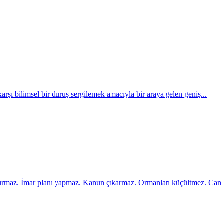
1
 karşı bilimsel bir duruş sergilemek amacıyla bir araya gelen geniş...
kurmaz. İmar planı yapmaz. Kanun çıkarmaz. Ormanları küçültmez. Canlı