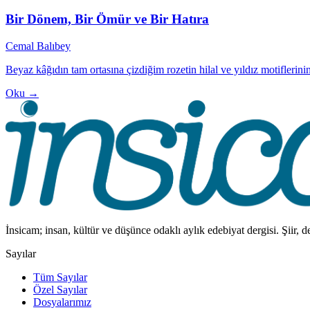
Bir Dönem, Bir Ömür ve Bir Hatıra
Cemal Balıbey
Beyaz kâğıdın tam ortasına çizdiğim rozetin hilal ve yıldız motiflerinin
Oku →
İnsicam; insan, kültür ve düşünce odaklı aylık edebiyat dergisi. Şiir, 
Sayılar
Tüm Sayılar
Özel Sayılar
Dosyalarımız