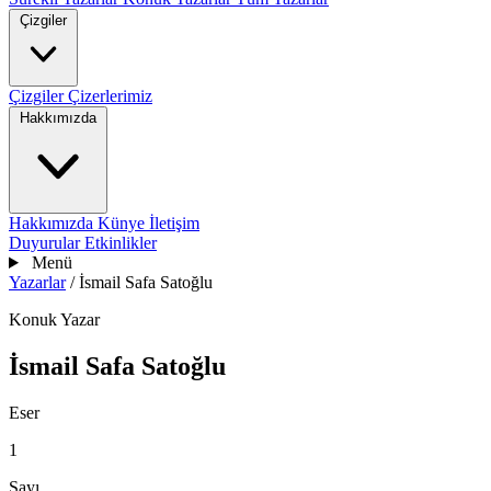
Çizgiler
Çizgiler
Çizerlerimiz
Hakkımızda
Hakkımızda
Künye
İletişim
Duyurular
Etkinlikler
Menü
Yazarlar
/
İsmail Safa Satoğlu
Konuk Yazar
İsmail Safa Satoğlu
Eser
1
Sayı