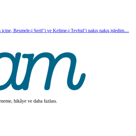
 içine, Besmele-i Şerif’i ve Kelime-i Tevhid’i nakış nakış işledim....
deneme, hikâye ve daha fazlası.