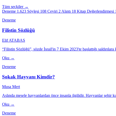
Tüm seçkiler →
Deneme
1.623
Söyleşi
108
Çeviri
2
Alıntı
18
Kitap Değerlendirmesi
Deneme
Filistin Sözlüğü
Elif ATABAŞ
“Filistin Sözlüğü”, sözde İsrail'in 7 Ekim 2023'te başlattığı saldırılara
Oku →
Deneme
Sokak Hayvanı Kimdir?
Musa Mert
Aslında mesele hayvanlardan önce insanla ilgilidir. Hayvanlar şehir 
Oku →
Deneme