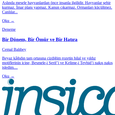
Aslında mesele hayvanlardan önce insanla ilgilidir. Hayvanlar şehir
kurmaz. İmar planı yapmaz. Kanun çıkarmaz. Ormanları küçültmez.
Canlılar...
Oku →
Deneme
Bir Dönem, Bir Ömür ve Bir Hatıra
Cemal Balıbey
Beyaz kâğıdın tam ortasına çizdiğim rozetin hilal ve yıldız
motiflerinin içine, Besmele-i Şerif’i ve Kelime-i Tevhid’i nakış nakış
işledim....
Oku →