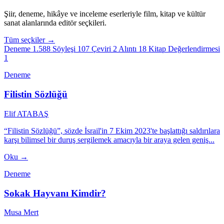
Şiir, deneme, hikâye ve inceleme eserleriyle film, kitap ve kültür
sanat alanlarında editör seçkileri.
Tüm seçkiler →
Deneme
1.588
Söyleşi
107
Çeviri
2
Alıntı
18
Kitap Değerlendirmesi
1
Deneme
Filistin Sözlüğü
Elif ATABAŞ
“Filistin Sözlüğü”, sözde İsrail'in 7 Ekim 2023'te başlattığı saldırılara
karşı bilimsel bir duruş sergilemek amacıyla bir araya gelen geniş...
Oku →
Deneme
Sokak Hayvanı Kimdir?
Musa Mert