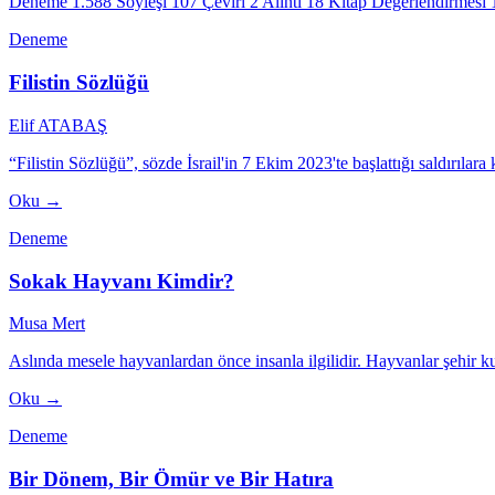
Deneme
1.588
Söyleşi
107
Çeviri
2
Alıntı
18
Kitap Değerlendirmesi
Deneme
Filistin Sözlüğü
Elif ATABAŞ
“Filistin Sözlüğü”, sözde İsrail'in 7 Ekim 2023'te başlattığı saldırılara
Oku →
Deneme
Sokak Hayvanı Kimdir?
Musa Mert
Aslında mesele hayvanlardan önce insanla ilgilidir. Hayvanlar şehir 
Oku →
Deneme
Bir Dönem, Bir Ömür ve Bir Hatıra