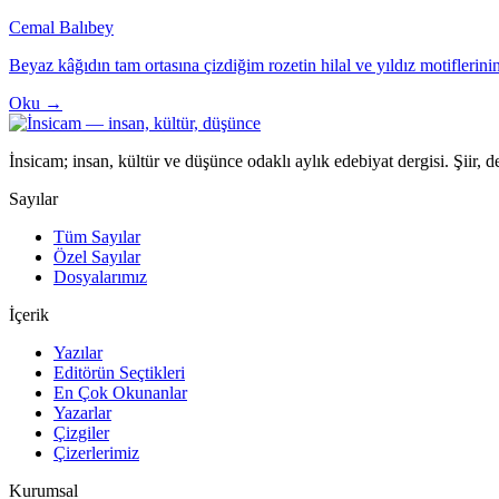
Cemal Balıbey
Beyaz kâğıdın tam ortasına çizdiğim rozetin hilal ve yıldız motiflerinin
Oku →
İnsicam; insan, kültür ve düşünce odaklı aylık edebiyat dergisi. Şiir, 
Sayılar
Tüm Sayılar
Özel Sayılar
Dosyalarımız
İçerik
Yazılar
Editörün Seçtikleri
En Çok Okunanlar
Yazarlar
Çizgiler
Çizerlerimiz
Kurumsal