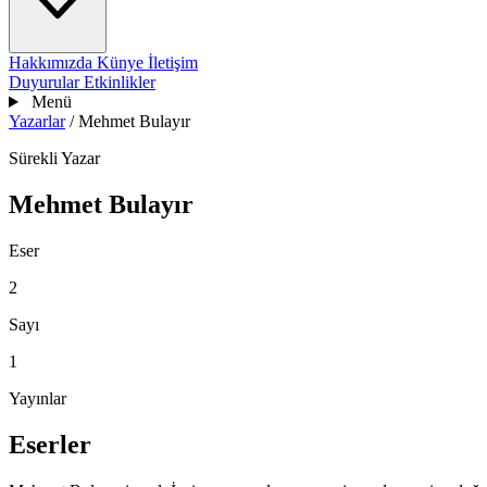
Hakkımızda
Künye
İletişim
Duyurular
Etkinlikler
Menü
Yazarlar
/
Mehmet Bulayır
Sürekli Yazar
Mehmet Bulayır
Eser
2
Sayı
1
Yayınlar
Eserler