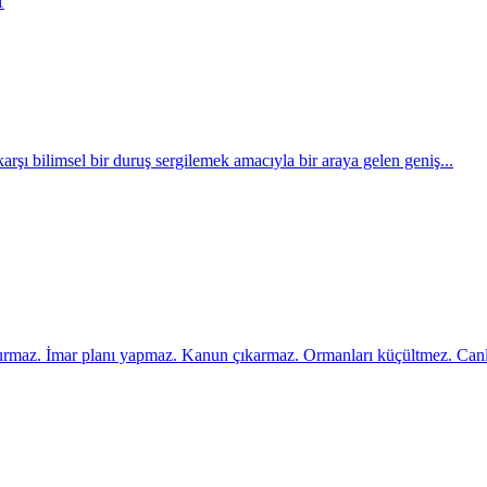
1
 karşı bilimsel bir duruş sergilemek amacıyla bir araya gelen geniş...
kurmaz. İmar planı yapmaz. Kanun çıkarmaz. Ormanları küçültmez. Canlı