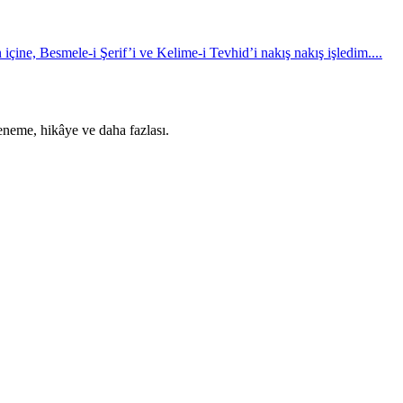
 içine, Besmele-i Şerif’i ve Kelime-i Tevhid’i nakış nakış işledim....
deneme, hikâye ve daha fazlası.