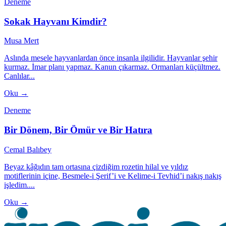
Deneme
Sokak Hayvanı Kimdir?
Musa Mert
Aslında mesele hayvanlardan önce insanla ilgilidir. Hayvanlar şehir
kurmaz. İmar planı yapmaz. Kanun çıkarmaz. Ormanları küçültmez.
Canlılar...
Oku →
Deneme
Bir Dönem, Bir Ömür ve Bir Hatıra
Cemal Balıbey
Beyaz kâğıdın tam ortasına çizdiğim rozetin hilal ve yıldız
motiflerinin içine, Besmele-i Şerif’i ve Kelime-i Tevhid’i nakış nakış
işledim....
Oku →