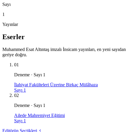
Sayı
1
Yayınlar
Eserler
Muhammed Esat Altıntaş imzalı İnsicam yayınları, en yeni sayıdan
geriye doğru.
01
Deneme · Sayı 1
İlahiyat Fakülteleri Üzerine Birkaç Mülâhaza
Sayı 1
02
Deneme · Sayı 1
Ailede Mahremiyet Eğitimi
Sayı 1
Editörün Seçtikleri