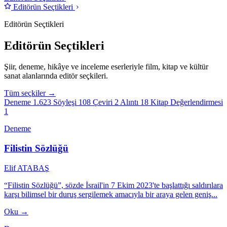
Editörün Seçtikleri
Editörün Seçtikleri
Editörün Seçtikleri
Şiir, deneme, hikâye ve inceleme eserleriyle film, kitap ve kültür
sanat alanlarında editör seçkileri.
Tüm seçkiler →
Deneme
1.623
Söyleşi
108
Çeviri
2
Alıntı
18
Kitap Değerlendirmesi
1
Deneme
Filistin Sözlüğü
Elif ATABAŞ
“Filistin Sözlüğü”, sözde İsrail'in 7 Ekim 2023'te başlattığı saldırılara
karşı bilimsel bir duruş sergilemek amacıyla bir araya gelen geniş...
Oku →