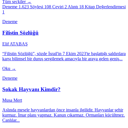
Tüm seçkiler →
Deneme
1.623
Söyleşi
108
Çeviri
2
Alıntı
18
Kitap Değerlendirmesi
1
Deneme
Filistin Sözlüğü
Elif ATABAŞ
“Filistin Sözlüğü”, sözde İsrail'in 7 Ekim 2023'te başlattığı saldırılara
karşı bilimsel bir duruş sergilemek amacıyla bir araya gelen geniş...
Oku →
Deneme
Sokak Hayvanı Kimdir?
Musa Mert
Aslında mesele hayvanlardan önce insanla ilgilidir. Hayvanlar şehir
kurmaz. İmar planı yapmaz. Kanun çıkarmaz. Ormanları küçültmez.
Canlılar...