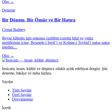
Oku →
Deneme
Bir Dönem, Bir Ömür ve Bir Hatıra
Cemal Balıbey
Beyaz kâğıdın tam ortasına çizdiğim rozetin hilal ve yıldız
motiflerinin içine, Besmele-i Şerif’i ve Kelime-i Tevhid’i nakış nakış
işledim....
Oku →
İnsicam; insan, kültür ve düşünce odaklı aylık edebiyat dergisi. Şiir,
deneme, hikâye ve daha fazlası.
Sayılar
Tüm Sayılar
Özel Sayılar
Dosyalarımız
İçerik