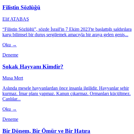
Filistin Sözlüğü
Elif ATABAŞ
“Filistin Sözlüğü”, sözde İsrail'in 7 Ekim 2023'te başlattığı saldırılara
karşı bilimsel bir duruş sergilemek amacıyla bir araya gelen geniş...
Oku →
Deneme
Sokak Hayvanı Kimdir?
Musa Mert
Aslında mesele hayvanlardan önce insanla ilgilidir. Hayvanlar şehir
kurmaz. İmar planı yapmaz. Kanun çıkarmaz. Ormanları küçültmez.
Canlılar...
Oku →
Deneme
Bir Dönem, Bir Ömür ve Bir Hatıra