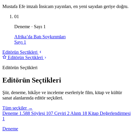
Mustafa Efe imzalı İnsicam yayınları, en yeni sayıdan geriye doğru.
01
Deneme · Sayı 1
Afrika’da Batı Soykırımları
Sayı 1
Editörün Seçtikleri
Editörün Seçtikleri
Editörün Seçtikleri
Editörün Seçtikleri
Şiir, deneme, hikâye ve inceleme eserleriyle film, kitap ve kültür
sanat alanlarında editör seçkileri.
Tüm seçkiler →
Deneme
1.588
Söyleşi
107
Çeviri
2
Alıntı
18
Kitap Değerlendirmesi
1
Deneme