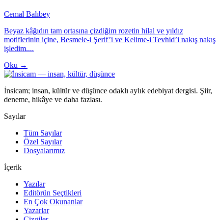
Cemal Balıbey
Beyaz kâğıdın tam ortasına çizdiğim rozetin hilal ve yıldız
motiflerinin içine, Besmele-i Şerif’i ve Kelime-i Tevhid’i nakış nakış
işledim....
Oku →
İnsicam; insan, kültür ve düşünce odaklı aylık edebiyat dergisi. Şiir,
deneme, hikâye ve daha fazlası.
Sayılar
Tüm Sayılar
Özel Sayılar
Dosyalarımız
İçerik
Yazılar
Editörün Seçtikleri
En Çok Okunanlar
Yazarlar
Çizgiler