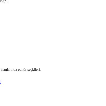
doğru.
alanlarında editör seçkileri.
1