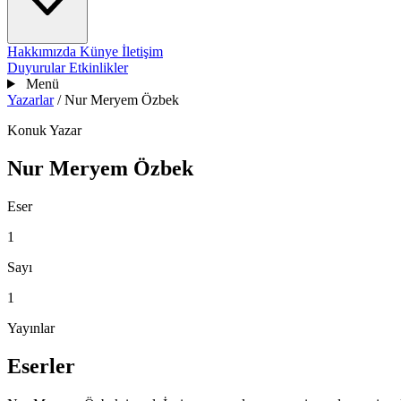
Hakkımızda
Künye
İletişim
Duyurular
Etkinlikler
Menü
Yazarlar
/
Nur Meryem Özbek
Konuk Yazar
Nur Meryem Özbek
Eser
1
Sayı
1
Yayınlar
Eserler