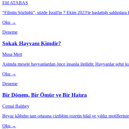
Elif ATABAŞ
“Filistin Sözlüğü”, sözde İsrail'in 7 Ekim 2023'te başlattığı saldırılara
Oku →
Deneme
Sokak Hayvanı Kimdir?
Musa Mert
Aslında mesele hayvanlardan önce insanla ilgilidir. Hayvanlar şehir 
Oku →
Deneme
Bir Dönem, Bir Ömür ve Bir Hatıra
Cemal Balıbey
Beyaz kâğıdın tam ortasına çizdiğim rozetin hilal ve yıldız motiflerinin
Oku →