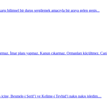
 karşı bilimsel bir duruş sergilemek amacıyla bir araya gelen geniş...
kurmaz. İmar planı yapmaz. Kanun çıkarmaz. Ormanları küçültmez. Canlı
 içine, Besmele-i Şerif’i ve Kelime-i Tevhid’i nakış nakış işledim....