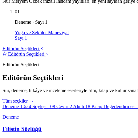
Nur Meryem Özbek imzalı İnsicam yayınları, en yeni sayıdan geriye 
01
Deneme · Sayı 1
Yoga ve Seküler Maneviyat
Sayı 1
Editörün Seçtikleri
Editörün Seçtikleri
Editörün Seçtikleri
Editörün Seçtikleri
Şiir, deneme, hikâye ve inceleme eserleriyle film, kitap ve kültür sanat 
Tüm seçkiler →
Deneme
1.624
Söyleşi
108
Çeviri
2
Alıntı
18
Kitap Değerlendirmesi
Deneme
Filistin Sözlüğü