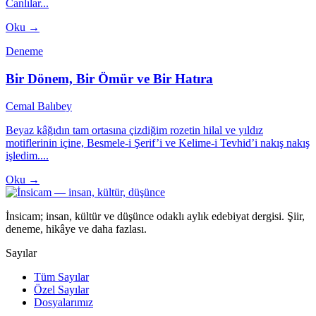
Canlılar...
Oku →
Deneme
Bir Dönem, Bir Ömür ve Bir Hatıra
Cemal Balıbey
Beyaz kâğıdın tam ortasına çizdiğim rozetin hilal ve yıldız
motiflerinin içine, Besmele-i Şerif’i ve Kelime-i Tevhid’i nakış nakış
işledim....
Oku →
İnsicam; insan, kültür ve düşünce odaklı aylık edebiyat dergisi. Şiir,
deneme, hikâye ve daha fazlası.
Sayılar
Tüm Sayılar
Özel Sayılar
Dosyalarımız