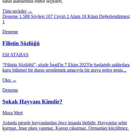
sanat alanlarında editör seçkileri.
Tüm seçkiler →
Deneme
1.588
Söyleşi
107
Çeviri
2
Alıntı
18
Kitap Değerlendirmesi
1
Deneme
Filistin Sözlüğü
Elif ATABAŞ
“Filistin Sözlüğü”, sözde İsrail'in 7 Ekim 2023'te başlattığı saldırılara
karşı bilimsel bir duruş sergilemek amacıyla bir araya gelen geniş...
Oku →
Deneme
Sokak Hayvanı Kimdir?
Musa Mert
Aslında mesele hayvanlardan önce insanla ilgilidir. Hayvanlar şehir
kurmaz. İmar planı yapmaz. Kanun çıkarmaz. Ormanları küçültmez.