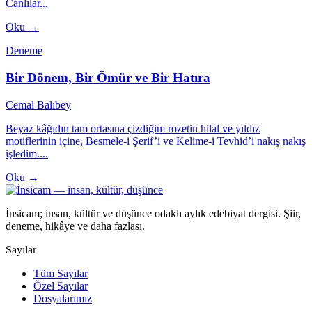
Canlılar...
Oku →
Deneme
Bir Dönem, Bir Ömür ve Bir Hatıra
Cemal Balıbey
Beyaz kâğıdın tam ortasına çizdiğim rozetin hilal ve yıldız
motiflerinin içine, Besmele-i Şerif’i ve Kelime-i Tevhid’i nakış nakış
işledim....
Oku →
İnsicam; insan, kültür ve düşünce odaklı aylık edebiyat dergisi. Şiir,
deneme, hikâye ve daha fazlası.
Sayılar
Tüm Sayılar
Özel Sayılar
Dosyalarımız