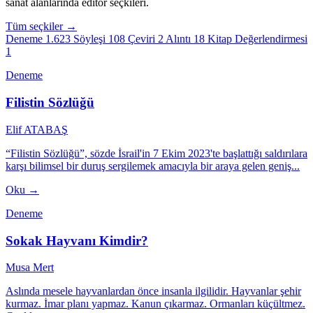
sanat alanlarında editör seçkileri.
Tüm seçkiler →
Deneme
1.623
Söyleşi
108
Çeviri
2
Alıntı
18
Kitap Değerlendirmesi
1
Deneme
Filistin Sözlüğü
Elif ATABAŞ
“Filistin Sözlüğü”, sözde İsrail'in 7 Ekim 2023'te başlattığı saldırılara
karşı bilimsel bir duruş sergilemek amacıyla bir araya gelen geniş...
Oku →
Deneme
Sokak Hayvanı Kimdir?
Musa Mert
Aslında mesele hayvanlardan önce insanla ilgilidir. Hayvanlar şehir
kurmaz. İmar planı yapmaz. Kanun çıkarmaz. Ormanları küçültmez.