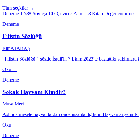
Tüm seçkiler →
Deneme
1.588
Söyleşi
107
Çeviri
2
Alıntı
18
Kitap Değerlendirmesi
Deneme
Filistin Sözlüğü
Elif ATABAŞ
“Filistin Sözlüğü”, sözde İsrail'in 7 Ekim 2023'te başlattığı saldırılara
Oku →
Deneme
Sokak Hayvanı Kimdir?
Musa Mert
Aslında mesele hayvanlardan önce insanla ilgilidir. Hayvanlar şehir 
Oku →
Deneme