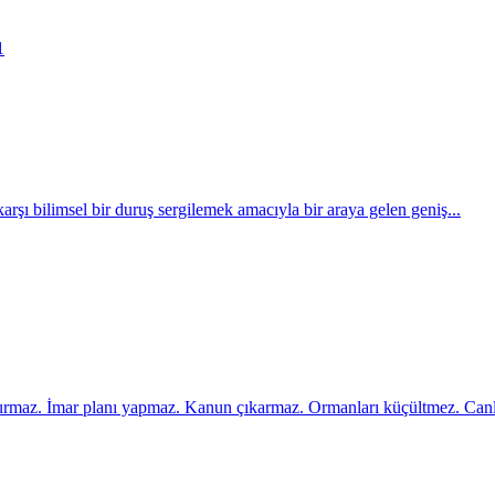
1
 karşı bilimsel bir duruş sergilemek amacıyla bir araya gelen geniş...
kurmaz. İmar planı yapmaz. Kanun çıkarmaz. Ormanları küçültmez. Canlı