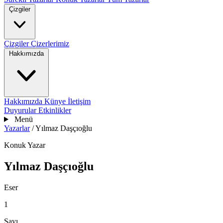
Çizgiler
Çizgiler
Çizerlerimiz
Hakkımızda
Hakkımızda
Künye
İletişim
Duyurular
Etkinlikler
Menü
Yazarlar
/
Yılmaz Daşçıoğlu
Konuk Yazar
Yılmaz Daşçıoğlu
Eser
1
Sayı