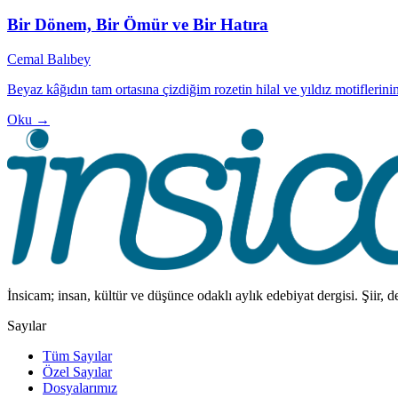
Bir Dönem, Bir Ömür ve Bir Hatıra
Cemal Balıbey
Beyaz kâğıdın tam ortasına çizdiğim rozetin hilal ve yıldız motiflerinin
Oku →
İnsicam; insan, kültür ve düşünce odaklı aylık edebiyat dergisi. Şiir, 
Sayılar
Tüm Sayılar
Özel Sayılar
Dosyalarımız