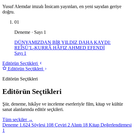
Yusuf Alemdar imzalı İnsicam yayınları, en yeni sayıdan geriye
doğru.
01
Deneme · Sayı 1
DÜNYAMIZDAN BİR YILDIZ DAHA KAYDI:
REÎSÜ’L-KURRÂ HÂFIZ AHMED EFENDİ
Sayı 1
Editörün Seçtikleri
Editörün Seçtikleri
Editörün Seçtikleri
Editörün Seçtikleri
Şiir, deneme, hikâye ve inceleme eserleriyle film, kitap ve kültür
sanat alanlarında editör seçkileri.
Tüm seçkiler →
Deneme
1.624
Söyleşi
108
Çeviri
2
Alıntı
18
Kitap Değerlendirmesi
1