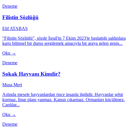
Deneme
Filistin Sözlüğü
Elif ATABAŞ
“Filistin Sözlüğü”, sözde İsrail'in 7 Ekim 2023'te başlattığı saldırılara
karşı bilimsel bir duruş sergilemek amacıyla bir araya gelen geniş...
Oku →
Deneme
Sokak Hayvanı Kimdir?
Musa Mert
Aslında mesele hayvanlardan önce insanla ilgilidir. Hayvanlar şehir
kurmaz. İmar planı yapmaz. Kanun çıkarmaz. Ormanları küçültmez.
Canlılar...
Oku →
Deneme