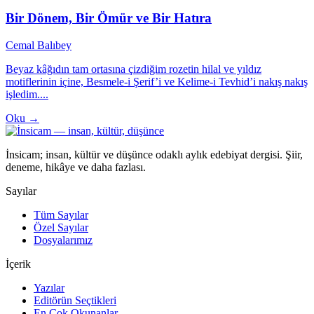
Bir Dönem, Bir Ömür ve Bir Hatıra
Cemal Balıbey
Beyaz kâğıdın tam ortasına çizdiğim rozetin hilal ve yıldız
motiflerinin içine, Besmele-i Şerif’i ve Kelime-i Tevhid’i nakış nakış
işledim....
Oku →
İnsicam; insan, kültür ve düşünce odaklı aylık edebiyat dergisi. Şiir,
deneme, hikâye ve daha fazlası.
Sayılar
Tüm Sayılar
Özel Sayılar
Dosyalarımız
İçerik
Yazılar
Editörün Seçtikleri
En Çok Okunanlar