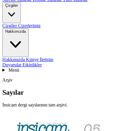
Çizgiler
Çizgiler
Çizerlerimiz
Hakkımızda
Hakkımızda
Künye
İletişim
Duyurular
Etkinlikler
Menü
Arşiv
Sayılar
İnsicam dergi sayılarının tam arşivi.