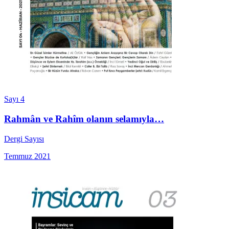
Sayı 4
Rahmân ve Rahîm olanın selamıyla…
Dergi Sayısı
Temmuz 2021