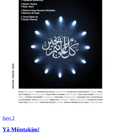
Sayı 3
Yâ Müntakim!