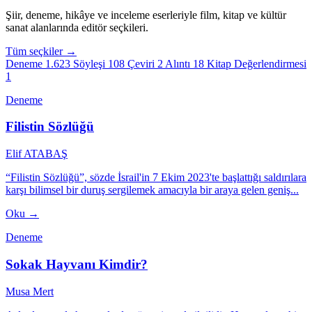
Şiir, deneme, hikâye ve inceleme eserleriyle film, kitap ve kültür
sanat alanlarında editör seçkileri.
Tüm seçkiler →
Deneme
1.623
Söyleşi
108
Çeviri
2
Alıntı
18
Kitap Değerlendirmesi
1
Deneme
Filistin Sözlüğü
Elif ATABAŞ
“Filistin Sözlüğü”, sözde İsrail'in 7 Ekim 2023'te başlattığı saldırılara
karşı bilimsel bir duruş sergilemek amacıyla bir araya gelen geniş...
Oku →
Deneme
Sokak Hayvanı Kimdir?
Musa Mert