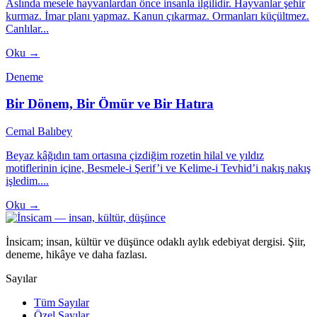
Aslında mesele hayvanlardan önce insanla ilgilidir. Hayvanlar şehir
kurmaz. İmar planı yapmaz. Kanun çıkarmaz. Ormanları küçültmez.
Canlılar...
Oku →
Deneme
Bir Dönem, Bir Ömür ve Bir Hatıra
Cemal Balıbey
Beyaz kâğıdın tam ortasına çizdiğim rozetin hilal ve yıldız
motiflerinin içine, Besmele-i Şerif’i ve Kelime-i Tevhid’i nakış nakış
işledim....
Oku →
İnsicam; insan, kültür ve düşünce odaklı aylık edebiyat dergisi. Şiir,
deneme, hikâye ve daha fazlası.
Sayılar
Tüm Sayılar
Özel Sayılar