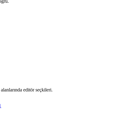
oğru.
alanlarında editör seçkileri.
1