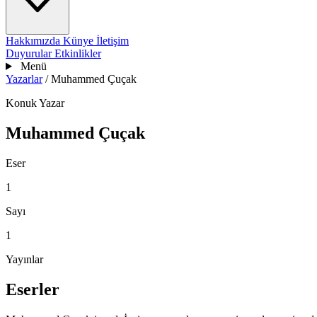
Hakkımızda
Künye
İletişim
Duyurular
Etkinlikler
Menü
Yazarlar
/
Muhammed Çuçak
Konuk Yazar
Muhammed Çuçak
Eser
1
Sayı
1
Yayınlar
Eserler