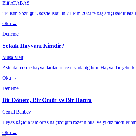
Elif ATABAŞ
“Filistin Sözlüğü”, sözde İsrail'in 7 Ekim 2023'te başlattığı saldırılara
Oku →
Deneme
Sokak Hayvanı Kimdir?
Musa Mert
Aslında mesele hayvanlardan önce insanla ilgilidir. Hayvanlar şehir 
Oku →
Deneme
Bir Dönem, Bir Ömür ve Bir Hatıra
Cemal Balıbey
Beyaz kâğıdın tam ortasına çizdiğim rozetin hilal ve yıldız motiflerinin
Oku →