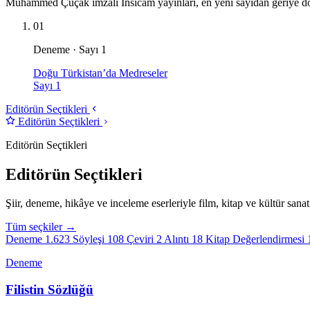
Muhammed Çuçak imzalı İnsicam yayınları, en yeni sayıdan geriye d
01
Deneme · Sayı 1
Doğu Türkistan’da Medreseler
Sayı 1
Editörün Seçtikleri
Editörün Seçtikleri
Editörün Seçtikleri
Editörün Seçtikleri
Şiir, deneme, hikâye ve inceleme eserleriyle film, kitap ve kültür sanat 
Tüm seçkiler →
Deneme
1.623
Söyleşi
108
Çeviri
2
Alıntı
18
Kitap Değerlendirmesi
Deneme
Filistin Sözlüğü