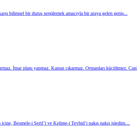
 karşı bilimsel bir duruş sergilemek amacıyla bir araya gelen geniş...
kurmaz. İmar planı yapmaz. Kanun çıkarmaz. Ormanları küçültmez. Canlı
 içine, Besmele-i Şerif’i ve Kelime-i Tevhid’i nakış nakış işledim....