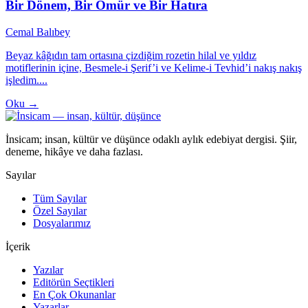
Bir Dönem, Bir Ömür ve Bir Hatıra
Cemal Balıbey
Beyaz kâğıdın tam ortasına çizdiğim rozetin hilal ve yıldız
motiflerinin içine, Besmele-i Şerif’i ve Kelime-i Tevhid’i nakış nakış
işledim....
Oku →
İnsicam; insan, kültür ve düşünce odaklı aylık edebiyat dergisi. Şiir,
deneme, hikâye ve daha fazlası.
Sayılar
Tüm Sayılar
Özel Sayılar
Dosyalarımız
İçerik
Yazılar
Editörün Seçtikleri
En Çok Okunanlar
Yazarlar