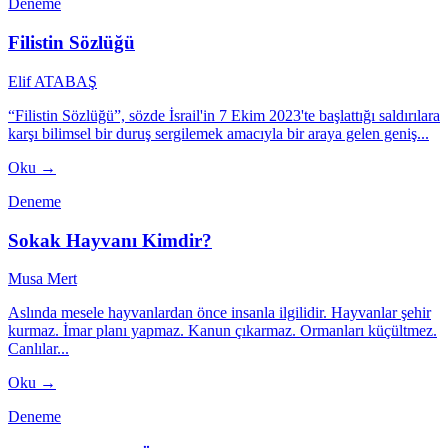
Deneme
Filistin Sözlüğü
Elif ATABAŞ
“Filistin Sözlüğü”, sözde İsrail'in 7 Ekim 2023'te başlattığı saldırılara
karşı bilimsel bir duruş sergilemek amacıyla bir araya gelen geniş...
Oku →
Deneme
Sokak Hayvanı Kimdir?
Musa Mert
Aslında mesele hayvanlardan önce insanla ilgilidir. Hayvanlar şehir
kurmaz. İmar planı yapmaz. Kanun çıkarmaz. Ormanları küçültmez.
Canlılar...
Oku →
Deneme