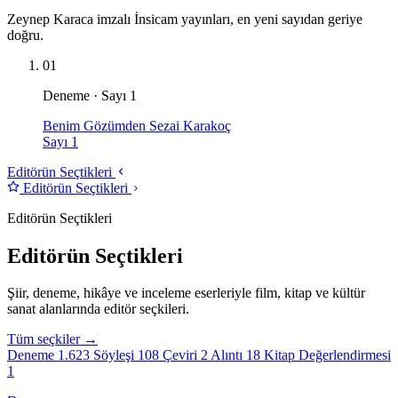
Zeynep Karaca imzalı İnsicam yayınları, en yeni sayıdan geriye
doğru.
01
Deneme · Sayı 1
Benim Gözümden Sezai Karakoç
Sayı 1
Editörün Seçtikleri
Editörün Seçtikleri
Editörün Seçtikleri
Editörün Seçtikleri
Şiir, deneme, hikâye ve inceleme eserleriyle film, kitap ve kültür
sanat alanlarında editör seçkileri.
Tüm seçkiler →
Deneme
1.623
Söyleşi
108
Çeviri
2
Alıntı
18
Kitap Değerlendirmesi
1