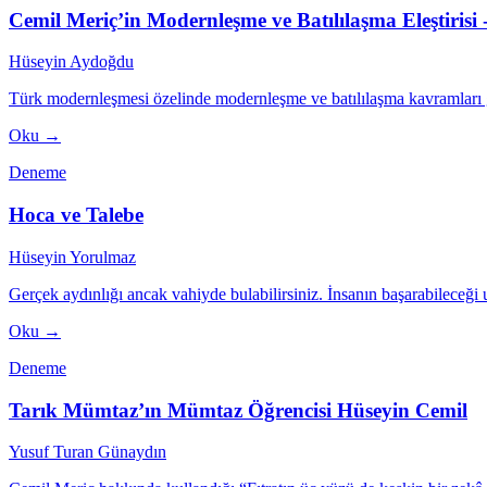
Cemil Meriç’in Modernleşme ve Batılılaşma Eleştirisi -
Hüseyin Aydoğdu
Türk modernleşmesi özelinde modernleşme ve batılılaşma kavramları gene
Oku →
Deneme
Hoca ve Talebe
Hüseyin Yorulmaz
Gerçek aydınlığı ancak vahiyde bulabilirsiniz. İnsanın başarabileceği 
Oku →
Deneme
Tarık Mümtaz’ın Mümtaz Öğrencisi Hüseyin Cemil
Yusuf Turan Günaydın