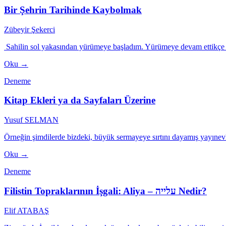
Bir Şehrin Tarihinde Kaybolmak
Zübeyir Şekerci
Sahilin sol yakasından yürümeye başladım. Yürümeye devam ettikçe s
Oku →
Deneme
Kitap Ekleri ya da Sayfaları Üzerine
Yusuf SELMAN
Örneğin şimdilerde bizdeki, büyük sermayeye sırtını dayamış yayınevler
Oku →
Deneme
Filistin Topraklarının İşgali: Aliya – עלייה Nedir?
Elif ATABAŞ