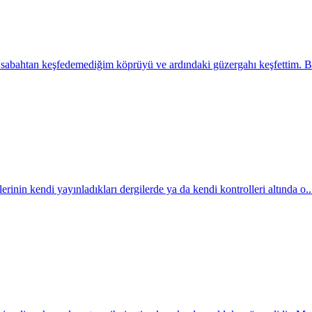
abahtan keşfedemediğim köprüyü ve ardındaki güzergahı keşfettim. Bis
inin kendi yayınladıkları dergilerde ya da kendi kontrolleri altında o..