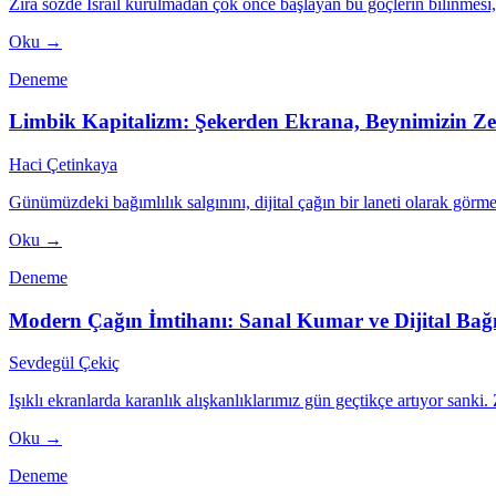
Zira sözde İsrail kurulmadan çok önce başlayan bu göçlerin bilinmesi,
Oku →
Deneme
Limbik Kapitalizm: Şekerden Ekrana, Beynimizin Z
Haci Çetinkaya
Günümüzdeki bağımlılık salgınını, dijital çağın bir laneti olarak görme
Oku →
Deneme
Modern Çağın İmtihanı: Sanal Kumar ve Dijital Bağı
Sevdegül Çekiç
Işıklı ekranlarda karanlık alışkanlıklarımız gün geçtikçe artıyor sanki.
Oku →
Deneme