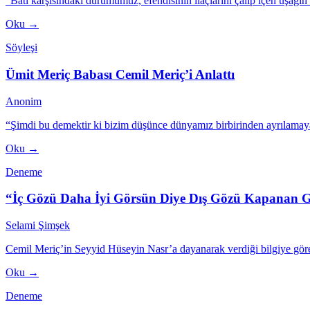
“Batı karşısındaki durumumuz, efendisinin ilaçlarını çalıp içen uşağ
Oku →
Söyleşi
Ümit Meriç Babası Cemil Meriç’i Anlattı
Anonim
“Şimdi bu demektir ki bizim düşünce dünyamız birbirinden ayrılamayan
Oku →
Deneme
“İç Gözü Daha İyi Görsün Diye Dış Gözü Kapanan G
Selami Şimşek
Cemil Meriç’in Seyyid Hüseyin Nasr’a dayanarak verdiği bilgiye göre İ
Oku →
Deneme