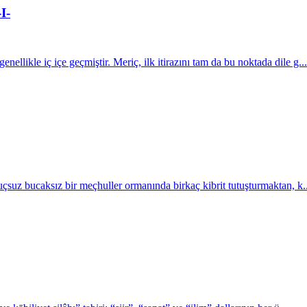
I-
llikle iç içe geçmiştir. Meriç, ilk itirazını tam da bu noktada dile g...
uçsuz bucaksız bir meçhuller ormanında birkaç kibrit tutuşturmaktan, k..