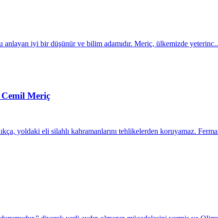
u anlayan iyi bir düşünür ve bilim adamıdır. Meriç, ülkemizde yeterinc..
 Cemil Meriç
ça, yoldaki eli silahlı kahramanlarını tehlikelerden koruyamaz. Fer