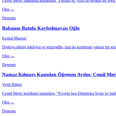
Cemil Meriç hakkında kullandığı “Fıtratın üç yüzü de keskin bir zekâ ve k
Oku →
Deneme
Babanın Batıda Kaybolmayan Oğlu
Kemal Mansur
Doğuya dönüş hikâyesi ve güzergâhı, tam da kendisine yakışır bir gi
Oku →
Deneme
Namaz Kılmayı Kızından Öğrenen Aydın: Cemil Mer
Vejdi Bilgin
Cemil Meriç kendisini tanıtırken, “Evvela ben Dimetoka’lıyım ve müf
Oku →
Deneme