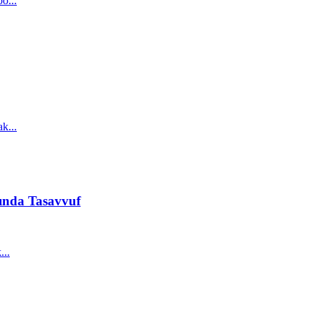
o...
k...
ında Tasavvuf
...