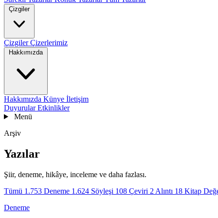
Çizgiler
Çizgiler
Çizerlerimiz
Hakkımızda
Hakkımızda
Künye
İletişim
Duyurular
Etkinlikler
Menü
Arşiv
Yazılar
Şiir, deneme, hikâye, inceleme ve daha fazlası.
Tümü
1.753
Deneme
1.624
Söyleşi
108
Çeviri
2
Alıntı
18
Kitap Değ
Deneme