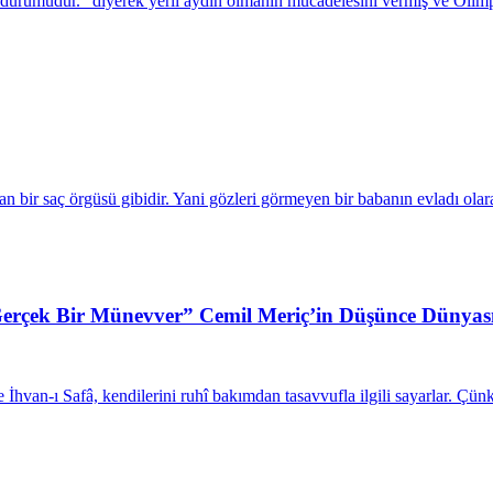
ın durumudur.” diyerek yerli aydın olmanın mücadelesini vermiş ve Olimp
 bir saç örgüsü gibidir. Yani gözleri görmeyen bir babanın evladı olara
erçek Bir Münevver” Cemil Meriç’in Düşünce Dünyas
hvan-ı Safâ, kendilerini ruhî bakımdan tasavvufla ilgili sayarlar. Çünk