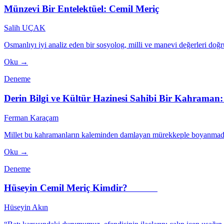
Münzevi Bir Entelektüel: Cemil Meriç
Salih UÇAK
Osmanlıyı iyi analiz eden bir sosyolog, milli ve manevi değerleri doğr
Oku →
Deneme
Derin Bilgi ve Kültür Hazinesi Sahibi Bir Kahraman:
Ferman Karaçam
Millet bu kahramanların kaleminden damlayan mürekkeple boyanmadık
Oku →
Deneme
Hüseyin Cemil Meriç Kimdir?
Hüseyin Akın