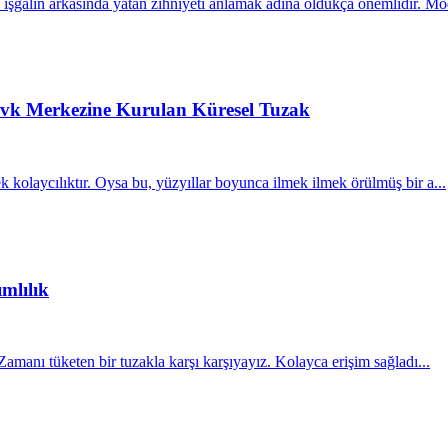
 işgalin arkasında yatan zihniyeti anlamak adına oldukça önemlidir. Mod
evk Merkezine Kurulan Küresel Tuzak
k kolaycılıktır. Oysa bu, yüzyıllar boyunca ilmek ilmek örülmüş bir a...
mlılık
 Zamanı tüketen bir tuzakla karşı karşıyayız. Kolayca erişim sağladı...