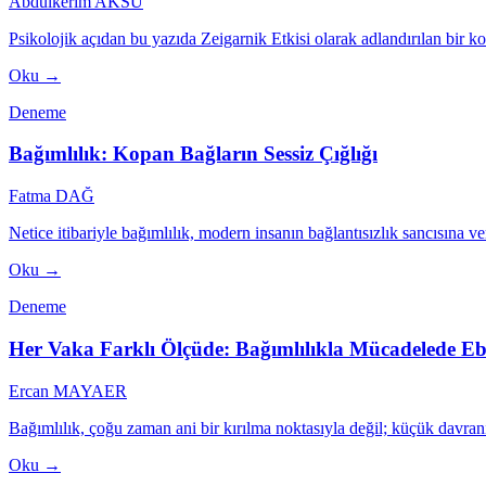
Abdulkerim AKSU
Psikolojik açıdan bu yazıda Zeigarnik Etkisi olarak adlandırılan bir 
Oku →
Deneme
Bağımlılık: Kopan Bağların Sessiz Çığlığı
Fatma DAĞ
Netice itibariyle bağımlılık, modern insanın bağlantısızlık sancısına verd
Oku →
Deneme
Her Vaka Farklı Ölçüde: Bağımlılıkla Mücadelede E
Ercan MAYAER
Bağımlılık, çoğu zaman ani bir kırılma noktasıyla değil; küçük davranış
Oku →