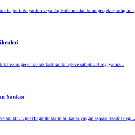
nın hiçbir tıbbi yardım veya ilaç kullanmadan bunu gerçekleştirdiğini...
ökenleri
 hissini geçici olarak bastıran bir işleve sahiptir. Birey, yalnız...
ın Yankısı
 anlıktır. Dijital bağımlılıkların bu kadar yaygınlaşması tesadüf deği...