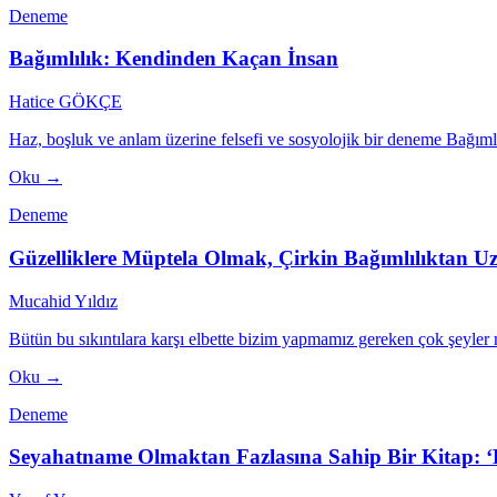
Deneme
Bağımlılık: Kendinden Kaçan İnsan
Hatice GÖKÇE
Haz, boşluk ve anlam üzerine felsefi ve sosyolojik bir deneme Bağımlılı
Oku →
Deneme
Güzelliklere Müptela Olmak, Çirkin Bağımlılıktan 
Mucahid Yıldız
Bütün bu sıkıntılara karşı elbette bizim yapmamız gereken çok şeyler 
Oku →
Deneme
Seyahatname Olmaktan Fazlasına Sahip Bir Kitap: ‘