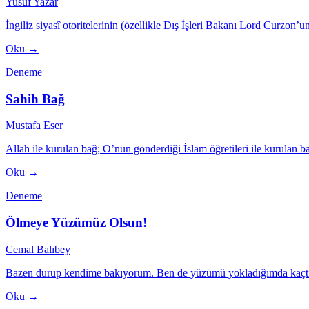
Yusuf Yazar
İngiliz siyasî otoritelerinin (özellikle Dış İşleri Bakanı Lord Curzon’
Oku →
Deneme
Sahih Bağ
Mustafa Eser
Allah ile kurulan bağ; O’nun gönderdiği İslam öğretileri ile kurulan 
Oku →
Deneme
Ölmeye Yüzümüz Olsun!
Cemal Balıbey
Bazen durup kendime bakıyorum. Ben de yüzümü yokladığımda kaçtığım 
Oku →