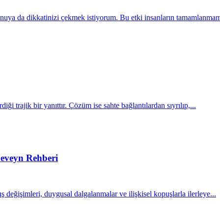
konuya da dikkatinizi çekmek istiyorum. Bu etki insanların tamamlanmamı
iği trajik bir yanıttır. Çözüm ise sahte bağlantılardan sıyrılıp,...
beveyn Rehberi
 değişimleri, duygusal dalgalanmalar ve ilişkisel kopuşlarla ilerleye...