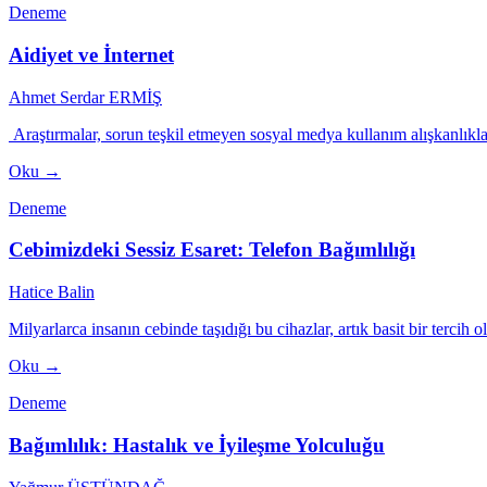
Deneme
Aidiyet ve İnternet
Ahmet Serdar ERMİŞ
Araştırmalar, sorun teşkil etmeyen sosyal medya kullanım alışkanlıklar
Oku →
Deneme
Cebimizdeki Sessiz Esaret: Telefon Bağımlılığı
Hatice Balin
Milyarlarca insanın cebinde taşıdığı bu cihazlar, artık basit bir terci
Oku →
Deneme
Bağımlılık: Hastalık ve İyileşme Yolculuğu