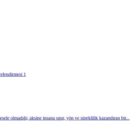
erlendirmesi
1
sele olmadığı; aksine insana sınır, yön ve süreklilik kazandıran bir...