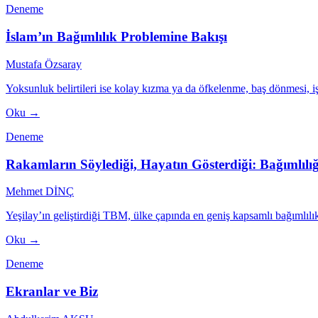
Deneme
İslam’ın Bağımlılık Problemine Bakışı
Mustafa Özsaray
Yoksunluk belirtileri ise kolay kızma ya da öfkelenme, baş dönmesi, iş
Oku →
Deneme
Rakamların Söylediği, Hayatın Gösterdiği: Bağımlılı
Mehmet DİNÇ
Yeşilay’ın geliştirdiği TBM, ülke çapında en geniş kapsamlı bağımlılı
Oku →
Deneme
Ekranlar ve Biz