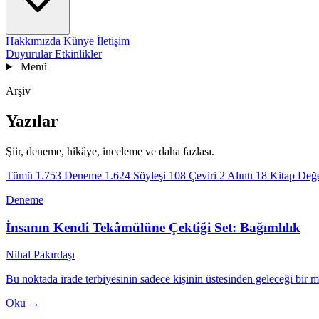
Hakkımızda
Künye
İletişim
Duyurular
Etkinlikler
Menü
Arşiv
Yazılar
Şiir, deneme, hikâye, inceleme ve daha fazlası.
Tümü
1.753
Deneme
1.624
Söyleşi
108
Çeviri
2
Alıntı
18
Kitap Değ
Deneme
İnsanın Kendi Tekâmülüne Çektiği Set: Bağımlılık
Nihal Pakırdaşı
Bu noktada irade terbiyesinin sadece kişinin üstesinden geleceği bir me
Oku →