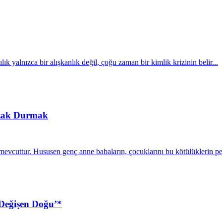
k yalnızca bir alışkanlık değil, çoğu zaman bir kimlik krizinin belir...
Uzak Durmak
mevcuttur. Hususen genç anne babaların, çocuklarını bu kötülüklerin pe
Değişen Doğu’*