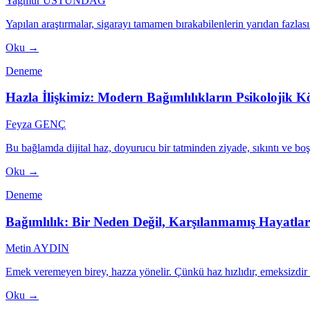
Yağmur ÜSTÜNDAĞ
Yapılan araştırmalar, sigarayı tamamen bırakabilenlerin yarıdan fazlası
Oku →
Deneme
Hazla İlişkimiz: Modern Bağımlılıkların Psikolojik K
Feyza GENÇ
Bu bağlamda dijital haz, doyurucu bir tatminden ziyade, sıkıntı ve boşluk
Oku →
Deneme
Bağımlılık: Bir Neden Değil, Karşılanmamış Hayatlar
Metin AYDIN
Emek veremeyen birey, hazza yönelir. Çünkü haz hızlıdır, emeksizdir ve
Oku →