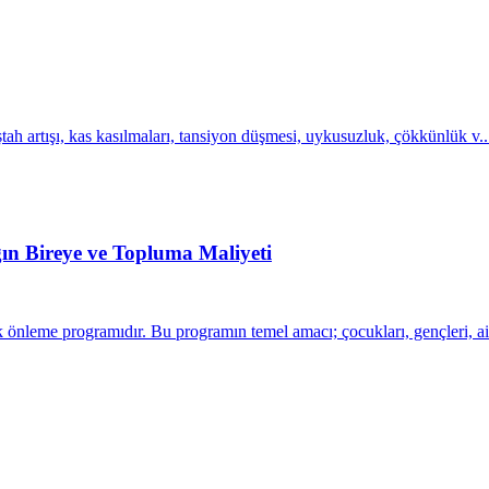
tah artışı, kas kasılmaları, tansiyon düşmesi, uykusuzluk, çökkünlük v..
ğın Bireye ve Topluma Maliyeti
k önleme programıdır. Bu programın temel amacı; çocukları, gençleri, ai.