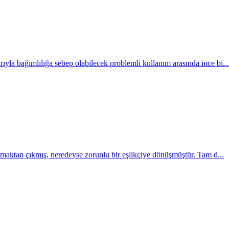
ıyla bağımlılığa sebep olabilecek problemli kullanım arasında ince bi...
h olmaktan çıkmış, neredeyse zorunlu bir eşlikçiye dönüşmüştür. Tam d...