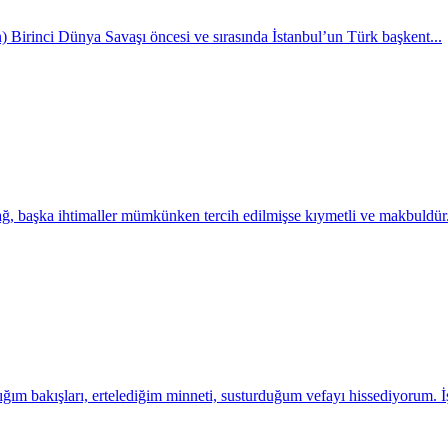
un) Birinci Dünya Savaşı öncesi ve sırasında İstanbul’un Türk başkent...
bağ, başka ihtimaller mümkünken tercih edilmişse kıymetli ve makbuldür.
bakışları, ertelediğim minneti, susturduğum vefayı hissediyorum. İşt