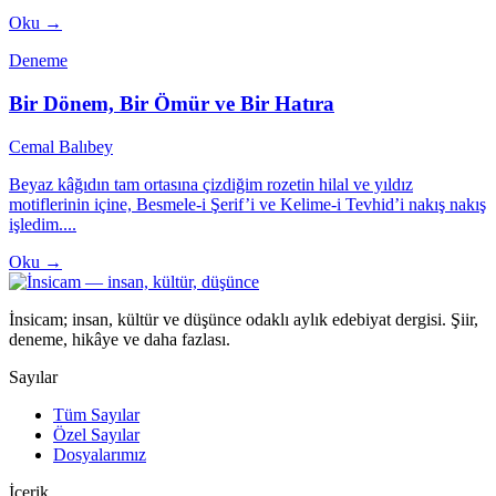
Oku →
Deneme
Bir Dönem, Bir Ömür ve Bir Hatıra
Cemal Balıbey
Beyaz kâğıdın tam ortasına çizdiğim rozetin hilal ve yıldız
motiflerinin içine, Besmele-i Şerif’i ve Kelime-i Tevhid’i nakış nakış
işledim....
Oku →
İnsicam; insan, kültür ve düşünce odaklı aylık edebiyat dergisi. Şiir,
deneme, hikâye ve daha fazlası.
Sayılar
Tüm Sayılar
Özel Sayılar
Dosyalarımız
İçerik