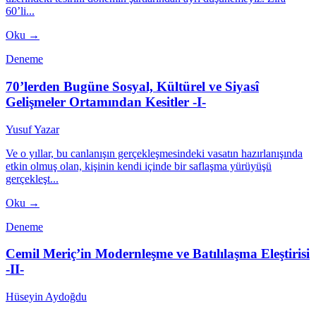
60’li...
Oku →
Deneme
70’lerden Bugüne Sosyal, Kültürel ve Siyasî
Gelişmeler Ortamından Kesitler -I-
Yusuf Yazar
Ve o yıllar, bu canlanışın gerçekleşmesindeki vasatın hazırlanışında
etkin olmuş olan, kişinin kendi içinde bir saflaşma yürüyüşü
gerçekleşt...
Oku →
Deneme
Cemil Meriç’in Modernleşme ve Batılılaşma Eleştirisi
-II-
Hüseyin Aydoğdu