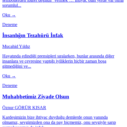
sembollerden ibaret değildir ‘vermek’… İhtiyaç olan yerde var olma
sorumlul...
Oku →
Deneme
İnsanlığın Tezahürü İnfak
Mucahid Yıldız
Hayatında edindiği prensipleri sıralarken, bunlar arasında diğer
insanlara ve çevresine yaptığı iyiliklerin hiçbir zaman boşa
gitmediğini ve...
Oku →
Deneme
Muhabbetimiz Ziyade Olsun
Öznur GÖRÜR KISAR
Kardeşimizin bize ihtiyaç duyduğu demlerde onun yanında
olmamız, sevgimizden ona da pay biçmemiz, onu sevgiyle sarıp