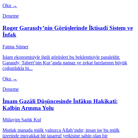
Oku →
Deneme
Roger Garaudy’nin Görüşlerinde İktisadi Sistem ve
İnfak
Fatma Sümer
İslam ekonomisiyle ilgili görüşleri bu beklentisiyle paraleldir.
Garaudy, Taberi’nin Kur’anda namaz ve zekat farzlarının büyük
çoğunlukla bi...
Oku →
Deneme
İmam Gazâli Düşüncesinde İnfâkın Hakikati:
Kalbin Arınma Yolu
Mülayim Sadık Kul
Mutlak manada mülk yalnızca Allah’ındır; insan ise bu mülk
üzerinde muvakkat bir tasarruf yetkisine sahip olan bir