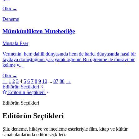
Oku →
Deneme
Mümkünlükten Muteberliğe
Mustafa Eser
Vermenin, hem dahili dünyasında hem de harici dünyasında nasıl bir
faydaya dönüştüğünü yaşayarak öğrenir. Bu öğrenme ile müsavi bir
kelime v...
Oku →
←
1
2
3
4
5
6
7
8
9
10
...
87
88
→
Editörün Seçtikleri
Editörün Seçtikleri
Editörün Seçtikleri
Editörün Seçtikleri
Şiir, deneme, hikâye ve inceleme eserleriyle film, kitap ve kültür
sanat alanlarında editör seçkileri.