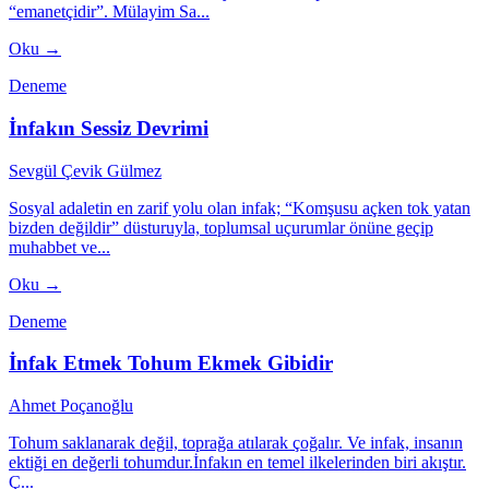
“emanetçidir”. Mülayim Sa...
Oku →
Deneme
İnfakın Sessiz Devrimi
Sevgül Çevik Gülmez
Sosyal adaletin en zarif yolu olan infak; “Komşusu açken tok yatan
bizden değildir” düsturuyla, toplumsal uçurumlar önüne geçip
muhabbet ve...
Oku →
Deneme
İnfak Etmek Tohum Ekmek Gibidir
Ahmet Poçanoğlu
Tohum saklanarak değil, toprağa atılarak çoğalır. Ve infak, insanın
ektiği en değerli tohumdur.İnfakın en temel ilkelerinden biri akıştır.
Ç...