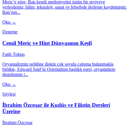
Meriç’e göre, Batı kendi medeniyetini üstün bir seviyeye
yerleştirmiş; bilim, teknoloji, sanat ve felsefede ilerleme kaydetmiştir.
Batı’nın...
Oku →
Deneme
Cemil Meriç ve Hint Dünyasının Keşfi
Fatih Toktaş
Oryantalizmin neliğine ilişkin çok sayıda çalışma bulunmakla
birlikte, Edward Said’in Orientalism başlıklı eseri, oryantalizm
disiplininin i...
Oku →
Söyleşi
İbrahim Özcoşar ile Kudüs ve Filistin Dersleri
Üzerine
İbrahim Özcoşar