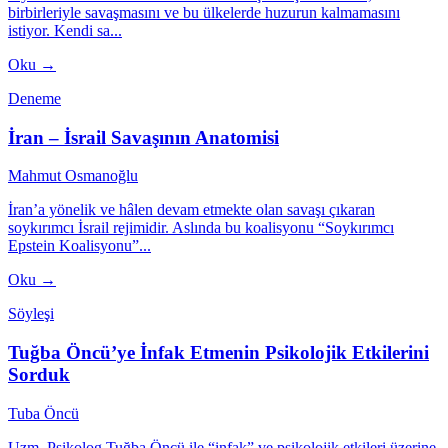
birbirleriyle savaşmasını ve bu ülkelerde huzurun kalmamasını
istiyor. Kendi sa...
Oku →
Deneme
İran – İsrail Savaşının Anatomisi
Mahmut Osmanoğlu
İran’a yönelik ve hâlen devam etmekte olan savaşı çıkaran
soykırımcı İsrail rejimidir. Aslında bu koalisyonu “Soykırımcı
Epstein Koalisyonu”...
Oku →
Söyleşi
Tuğba Öncü’ye İnfak Etmenin Psikolojik Etkilerini
Sorduk
Tuba Öncü
Uzm. Psikolog Tuğba Öncü ile “infak” ve psikolojik etkileri üzerine