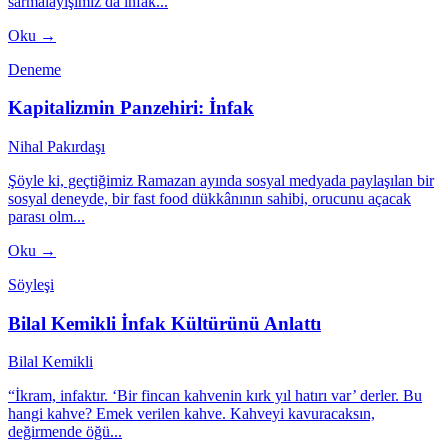
sarmalayışımız da infak...
Oku →
Deneme
Kapitalizmin Panzehiri: İnfak
Nihal Pakırdaşı
Şöyle ki, geçtiğimiz Ramazan ayında sosyal medyada paylaşılan bir
sosyal deneyde, bir fast food dükkânının sahibi, orucunu açacak
parası olm...
Oku →
Söyleşi
Bilal Kemikli İnfak Kültürünü Anlattı
Bilal Kemikli
“İkram, infaktır. ‘Bir fincan kahvenin kırk yıl hatırı var’ derler. Bu
hangi kahve? Emek verilen kahve. Kahveyi kavuracaksın,
değirmende öğü...