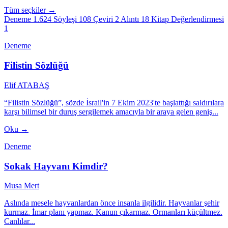
Tüm seçkiler →
Deneme
1.624
Söyleşi
108
Çeviri
2
Alıntı
18
Kitap Değerlendirmesi
1
Deneme
Filistin Sözlüğü
Elif ATABAŞ
“Filistin Sözlüğü”, sözde İsrail'in 7 Ekim 2023'te başlattığı saldırılara
karşı bilimsel bir duruş sergilemek amacıyla bir araya gelen geniş...
Oku →
Deneme
Sokak Hayvanı Kimdir?
Musa Mert
Aslında mesele hayvanlardan önce insanla ilgilidir. Hayvanlar şehir
kurmaz. İmar planı yapmaz. Kanun çıkarmaz. Ormanları küçültmez.
Canlılar...