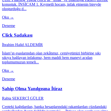
konuştuk. İNSİCAM 1. Kıymetli hocam, infak etmenin bireyde
oluşturduğu d...
Oku →
Deneme
Click Sadakası
İbrahim Halid ALDEMİR
İslam’ın esaslarından olan zekâtımız, cemiyetimizi birbirine sıkı
sıkıya bağlayan infakımız, hem maddi hem manevi açıdan
toplumumuzun temeli...
Oku →
Deneme
Sahip Olma Yanılgısına İtiraz
Rabia ŞEKERCİ GÜLER
Cepteki kağıtlardan, banka hesaplarındaki rakamlardan cüzdandaki