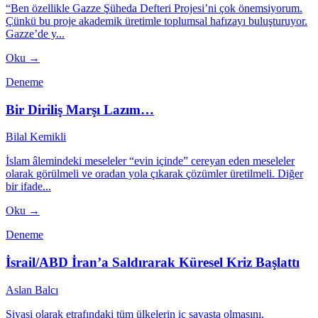
“Ben özellikle Gazze Şüheda Defteri Projesi’ni çok önemsiyorum.
Çünkü bu proje akademik üretimle toplumsal hafızayı buluşturuyor.
Gazze’de y...
Oku →
Deneme
Bir Diriliş Marşı Lazım…
Bilal Kemikli
İslam âlemindeki meseleler “evin içinde” cereyan eden meseleler
olarak görülmeli ve oradan yola çıkarak çözümler üretilmeli. Diğer
bir ifade...
Oku →
Deneme
İsrail/ABD İran’a Saldırarak Küresel Kriz Başlattı
Aslan Balcı
Siyasi olarak etrafındaki tüm ülkelerin iç savaşta olmasını,