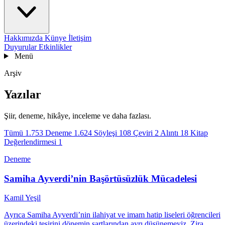
Hakkımızda
Künye
İletişim
Duyurular
Etkinlikler
Menü
Arşiv
Yazılar
Şiir, deneme, hikâye, inceleme ve daha fazlası.
Tümü
1.753
Deneme
1.624
Söyleşi
108
Çeviri
2
Alıntı
18
Kitap
Değerlendirmesi
1
Deneme
Samiha Ayverdi’nin Başörtüsüzlük Mücadelesi
Kamil Yeşil
Ayrıca Samiha Ayverdi’nin ilahiyat ve imam hatip liseleri öğrencileri
üzerindeki tesirini dönemin şartlarından ayrı düşünemeyiz. Zira