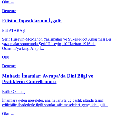
Oku →
Deneme
Filistin Topraklarının İşgali:
Elif ATABAŞ
Şerif Hüseyin-McMahon Yazışmaları ve Sykes-Picot Anlaşması Bu
yazışmalar sonucunda Şerif Hüseyin, 10 Haziran 1916’da
Osmanlı’ya karşı Arap İ...
Oku →
Deneme
Muhacir İmamlar: Avrupa’da Dini Bilgi ve
Pratiklerin Güncellenmesi
Fatih Okumuş
İmamlara gelen meseleler, ana hatlarıyla üç başlık altında tasnif
edilebilir; ibadetlerle ilgili sorular, aile meseleleri, gençlikle ilgili...
Oku →