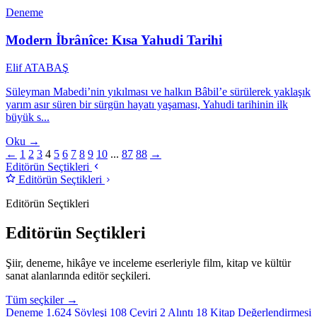
Deneme
Modern İbrânîce: Kısa Yahudi Tarihi
Elif ATABAŞ
Süleyman Mabedi’nin yıkılması ve halkın Bâbil’e sürülerek yaklaşık
yarım asır süren bir sürgün hayatı yaşaması, Yahudi tarihinin ilk
büyük s...
Oku →
←
1
2
3
4
5
6
7
8
9
10
...
87
88
→
Editörün Seçtikleri
Editörün Seçtikleri
Editörün Seçtikleri
Editörün Seçtikleri
Şiir, deneme, hikâye ve inceleme eserleriyle film, kitap ve kültür
sanat alanlarında editör seçkileri.
Tüm seçkiler →
Deneme
1.624
Söyleşi
108
Çeviri
2
Alıntı
18
Kitap Değerlendirmesi