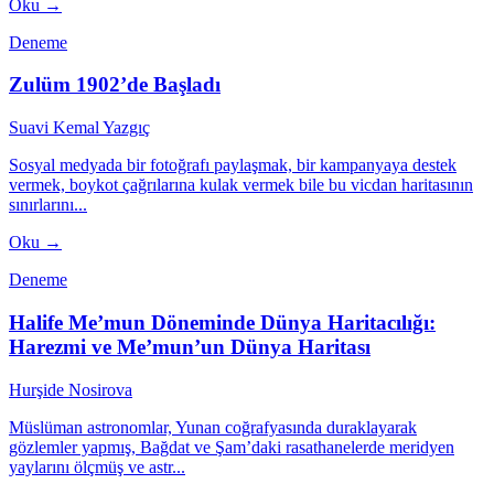
Oku →
Deneme
Zulüm 1902’de Başladı
Suavi Kemal Yazgıç
Sosyal medyada bir fotoğrafı paylaşmak, bir kampanyaya destek
vermek, boykot çağrılarına kulak vermek bile bu vicdan haritasının
sınırlarını...
Oku →
Deneme
Halife Me’mun Döneminde Dünya Haritacılığı:
Harezmi ve Me’mun’un Dünya Haritası
Hurşide Nosirova
Müslüman astronomlar, Yunan coğrafyasında duraklayarak
gözlemler yapmış, Bağdat ve Şam’daki rasathanelerde meridyen
yaylarını ölçmüş ve astr...