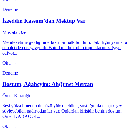
Deneme
İzzeddin Kassâm’dan Mektup Var
Mustafa Özel
Memleketime geldiğimde fakir bir halk buldum. Fakirliğin yanı sıra
cehalet de çok yaygındı. Batılılar adım adım topraklarımızı işgal
ediyor,...
Oku →
Deneme
Dostum, Ağabeyim: Ah(!)met Mercan
Ömer Karaoğlu
Sesi yükseltmeden de sözü yükseltebilen, sustuğunda da çok şey
söyleyebilen nadir adamlar var. Onlardan birisidir benim dostum.
Ömer KARAOĞL...
Oku →