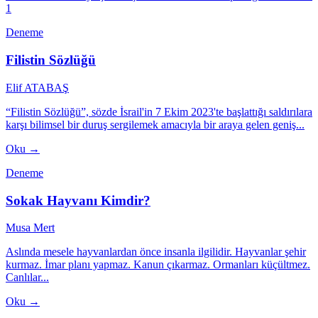
1
Deneme
Filistin Sözlüğü
Elif ATABAŞ
“Filistin Sözlüğü”, sözde İsrail'in 7 Ekim 2023'te başlattığı saldırılara
karşı bilimsel bir duruş sergilemek amacıyla bir araya gelen geniş...
Oku →
Deneme
Sokak Hayvanı Kimdir?
Musa Mert
Aslında mesele hayvanlardan önce insanla ilgilidir. Hayvanlar şehir
kurmaz. İmar planı yapmaz. Kanun çıkarmaz. Ormanları küçültmez.
Canlılar...
Oku →