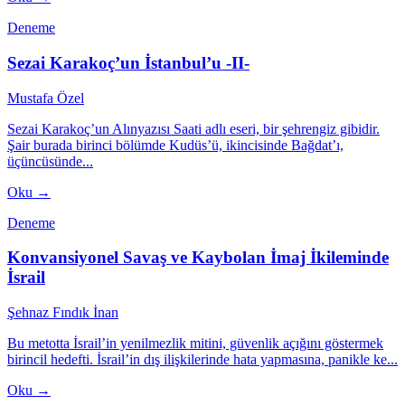
Deneme
Sezai Karakoç’un İstanbul’u -II-
Mustafa Özel
Sezai Karakoç’un Alınyazısı Saati adlı eseri, bir şehrengiz gibidir.
Şair burada birinci bölümde Kudüs’ü, ikincisinde Bağdat’ı,
üçüncüsünde...
Oku →
Deneme
Konvansiyonel Savaş ve Kaybolan İmaj İkileminde
İsrail
Şehnaz Fındık İnan
Bu metotta İsrail’in yenilmezlik mitini, güvenlik açığını göstermek
birincil hedefti. İsrail’in dış ilişkilerinde hata yapmasına, panikle ke...
Oku →