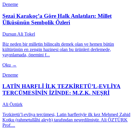
Deneme
Sezai Karakoç’a Göre Halk Anlatıları: Millet
Ülküsünün Sembolik Özleri
Dursun Ali Tokel
Biz neden bir milletin bilinçaltı demek olan ve hemen bütün
kültürünün en zengin hazinesi olan bu ürünleri derlemede,
yayınlamada, önemini f...
Oku →
Deneme
LATİN HARFLİ İLK TEZKİRETÜ’L-EVLİYA
TERCÜMESİNİN İZİNDE: M.Z.K. NEŞRİ
Ali Öztürk
Tezkiretü’l-evliya tercümesi, Latin harfleriyle ilk kez Mehmed Zahid
Kotku (rahmetullâhi aleyh) tarafından neşredilmiştir. Ali ÖZTÜRK
Prof....