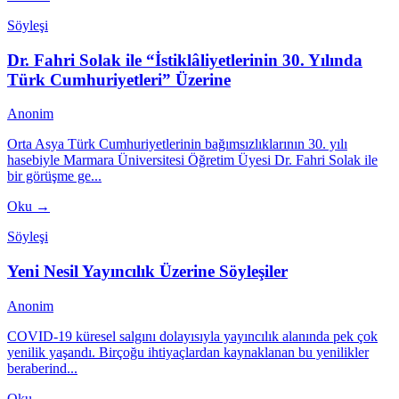
Söyleşi
Dr. Fahri Solak ile “İstiklâliyetlerinin 30. Yılında
Türk Cumhuriyetleri” Üzerine
Anonim
Orta Asya Türk Cumhuriyetlerinin bağımsızlıklarının 30. yılı
hasebiyle Marmara Üniversitesi Öğretim Üyesi Dr. Fahri Solak ile
bir görüşme ge...
Oku →
Söyleşi
Yeni Nesil Yayıncılık Üzerine Söyleşiler
Anonim
COVID-19 küresel salgını dolayısıyla yayıncılık alanında pek çok
yenilik yaşandı. Birçoğu ihtiyaçlardan kaynaklanan bu yenilikler
beraberind...
Oku →