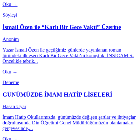
Oku →
Söyleşi
İsmail Özen ile “Karlı Bir Gece Vakti” Üzerine
Anonim
Yazar İsmail Özen ile geçtiğimiz günlerde yayınlanan roman
türündeki ilk eseri Karlı Bir Gece Vakti‘ni konuştuk. İNSİCAM S-
Öncelikle tebrik...
Oku →
Deneme
GÜNÜMÜZDE İMAM HATİP LİSELERİ
Hasan Uyar
İmam Hatip Okullarımızda, günümüzde değişen şartlar ve ihtiyaçlar
doğrultusunda Din Öğretimi Genel Müdürlüğümüzün planlamaları
çerçevesinde,...
Oku →