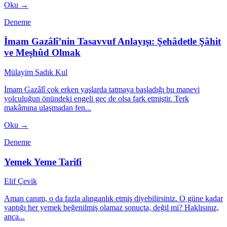
Oku →
Deneme
İmam Gazâlî’nin Tasavvuf Anlayışı: Şehâdetle Şâhit
ve Meşhûd Olmak
Mülayim Sadık Kul
İmam Gazâlî çok erken yaşlarda tatmaya başladığı bu manevi
yolculuğun önündeki engeli geç de olsa fark etmiştir. Terk
makâmına ulaşmadan fen...
Oku →
Deneme
Yemek Yeme Tarifi
Elif Çevik
Aman canım, o da fazla alınganlık etmiş diyebilirsiniz. O güne kadar
yaptığı her yemek beğenilmiş olamaz sonuçta, değil mi? Haklısınız,
anca...