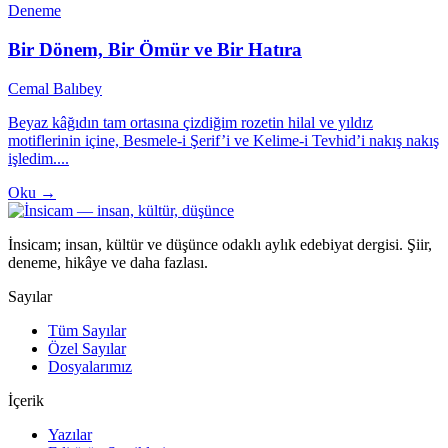
Deneme
Bir Dönem, Bir Ömür ve Bir Hatıra
Cemal Balıbey
Beyaz kâğıdın tam ortasına çizdiğim rozetin hilal ve yıldız
motiflerinin içine, Besmele-i Şerif’i ve Kelime-i Tevhid’i nakış nakış
işledim....
Oku →
İnsicam; insan, kültür ve düşünce odaklı aylık edebiyat dergisi. Şiir,
deneme, hikâye ve daha fazlası.
Sayılar
Tüm Sayılar
Özel Sayılar
Dosyalarımız
İçerik
Yazılar