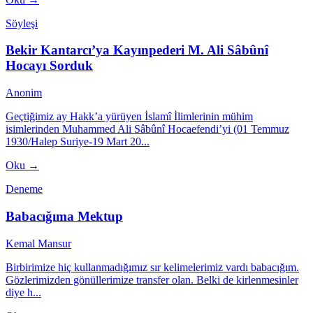
Söyleşi
Bekir Kantarcı’ya Kayınpederi M. Ali Sâbûnî
Hocayı Sorduk
Anonim
Geçtiğimiz ay Hakk’a yürüyen İslamî İlimlerinin mühim
isimlerinden Muhammed Ali Sâbûnî Hocaefendi’yi (01 Temmuz
1930/Halep Suriye-19 Mart 20...
Oku →
Deneme
Babacığıma Mektup
Kemal Mansur
Birbirimize hiç kullanmadığımız sır kelimelerimiz vardı babacığım.
Gözlerimizden gönüllerimize transfer olan. Belki de kirlenmesinler
diye h...