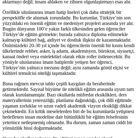
aktarmayı değil; insanı ahlaken ve zihnen olgunlaştırmayı esas alır.
Özellikle uluslararası imam hatip liseleri çok daha stratejik bir
perspektifle ele alınmak zorundadır. Bu kurumlar, Türkiye’nin son
yüzyıldaki en önemli eğitim ve medeniyet projeleri arasında yer alır.
Bugün dünyanın 100’e yakın farklı ülkesinden gelen öğrenciler
Türkiye’de eğitim görmekte; burada yalnızca diploma edinmekle
kalmayıp kültürel bağ, aidiyet ve dostluk ilişkisi de kazanmaktadır.
Önümüzdeki 20-30 yıl içinde bu öğrencilerin önemli bir kısmı kendi
ülkelerinde rehber, asker, iş adamı, akademisyen, bürokrat, siyasetçi,
kanaat önderi veya entelektüel olarak etkin roller üstlenecektir. Bu
yönüyle uluslararası imam hatiplerde yetişen her öğrenci,
Türkiye’nin yalnızca mezunu değil; aynı zamanda gönül elçisi ve
kültürel temsilcisi niteliği taşımaktadır.
Buna rağmen mevcut tablo çeşitli kaygıları da beraberinde
getirmektedir. Sayısal büyüme ile nitelikli eğitim arasında uyum tam
olarak kurulamamıştır. Bazı okullarda müfredat eksiklikleri, ders
materyallerinin yetersizliği, planlama dağınıklığı, çok dilli eğitimde
yaşanan zorluklar ve uzun vadeli akademik vizyon eksikliği dikkat
çekmektedir. En kritik meselelerden biri de bu kurumlarda yetişmesi
hedeflenen insan modeline dair bütünlüklü bir eğitim felsefesinin
yeterince netleşmemiş olmasıdır. Bu durum, zaman zaman ciddi bir
yönsüzlük hissi doğurmaktadır.