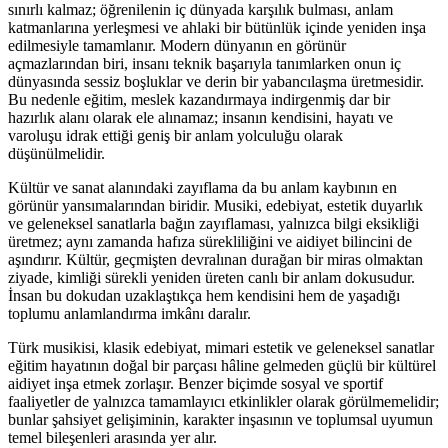
sınırlı kalmaz; öğrenilenin iç dünyada karşılık bulması, anlam
katmanlarına yerleşmesi ve ahlaki bir bütünlük içinde yeniden inşa
edilmesiyle tamamlanır. Modern dünyanın en görünür
açmazlarından biri, insanı teknik başarıyla tanımlarken onun iç
dünyasında sessiz boşluklar ve derin bir yabancılaşma üretmesidir.
Bu nedenle eğitim, meslek kazandırmaya indirgenmiş dar bir
hazırlık alanı olarak ele alınamaz; insanın kendisini, hayatı ve
varoluşu idrak ettiği geniş bir anlam yolculuğu olarak
düşünülmelidir.
Kültür ve sanat alanındaki zayıflama da bu anlam kaybının en
görünür yansımalarından biridir. Musiki, edebiyat, estetik duyarlık
ve geleneksel sanatlarla bağın zayıflaması, yalnızca bilgi eksikliği
üretmez; aynı zamanda hafıza sürekliliğini ve aidiyet bilincini de
aşındırır. Kültür, geçmişten devralınan durağan bir miras olmaktan
ziyade, kimliği sürekli yeniden üreten canlı bir anlam dokusudur.
İnsan bu dokudan uzaklaştıkça hem kendisini hem de yaşadığı
toplumu anlamlandırma imkânı daralır.
Türk musikisi, klasik edebiyat, mimari estetik ve geleneksel sanatlar
eğitim hayatının doğal bir parçası hâline gelmeden güçlü bir kültürel
aidiyet inşa etmek zorlaşır. Benzer biçimde sosyal ve sportif
faaliyetler de yalnızca tamamlayıcı etkinlikler olarak görülmemelidir;
bunlar şahsiyet gelişiminin, karakter inşasının ve toplumsal uyumun
temel bileşenleri arasında yer alır.