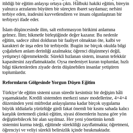
itildiği bir eğitim anlayışı ortaya çıktı. Hâlbuki hakiki eğitim, bireyin
yalnızca arzularını büyüten bir süreçten ibaret sayılamaz; nefsini
terbiye eden, iradesini kuvvetlendiren ve insanı olgunlaştıran bir
terbiyeyi ifade eder.
İslam düşüncesinde ilim, salt enformasyon birikimi anlamına
gelmez. İlim; hikmetle birleştiğinde değer kazanır. Bu nedenle
eğitim, sadece zihni dolduran bir faaliyet olmaktan öte, kalbi ve
karakteri de inşa eden bir terbiyedir. Bugün ise birçok okulda bilgi
çoğalırken anlam derinliği azalmakta; öğrenci düşünmeyi değil,
yetişmeyi öğrenmektedir. Sürekli hızlanan sistem, insanın tefekkür
kapasitesini zayıflatmaktadır. Oysa medeniyet kuran toplumlar, hızlı
bilgi tüketenlerden ziyade derin düşünebilen insanlar yetiştiren
toplumlardır.
Reformların Gölgesinde Yorgun Düşen Eğitim
Türkiye’de eğitim sistemi uzun süredir kesintisiz bir değişim hâli
yaşamaktadır. Kredili sistemden merkezi sınav modellerine, 4+4+4
düzeninden yeni müfredat anlayışlarına kadar birçok uygulama
büyük iddialarla yürürlüğe girdi fakat önemli bir kısmı sahada kalıcı
karşılık üretemedi çünkü eğitim, siyasi dönemlerin hızına göre yön
değiştirebilecek bir alan sayılmaz. Her yeni yönetimin kendi
sistemini kurma isteği, eğitimde sürekliliği zayıflatmakta; öğretmeni,
öğrenciyi ve veliyi sürekli belirsizlik içinde bırakmaktadır.