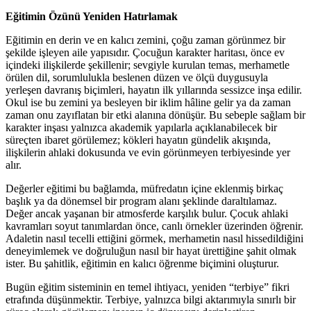
Eğitimin Özünü Yeniden Hatırlamak
Eğitimin en derin ve en kalıcı zemini, çoğu zaman görünmez bir
şekilde işleyen aile yapısıdır. Çocuğun karakter haritası, önce ev
içindeki ilişkilerde şekillenir; sevgiyle kurulan temas, merhametle
örülen dil, sorumlulukla beslenen düzen ve ölçü duygusuyla
yerleşen davranış biçimleri, hayatın ilk yıllarında sessizce inşa edilir.
Okul ise bu zemini ya besleyen bir iklim hâline gelir ya da zaman
zaman onu zayıflatan bir etki alanına dönüşür. Bu sebeple sağlam bir
karakter inşası yalnızca akademik yapılarla açıklanabilecek bir
süreçten ibaret görülemez; kökleri hayatın gündelik akışında,
ilişkilerin ahlaki dokusunda ve evin görünmeyen terbiyesinde yer
alır.
Değerler eğitimi bu bağlamda, müfredatın içine eklenmiş birkaç
başlık ya da dönemsel bir program alanı şeklinde daraltılamaz.
Değer ancak yaşanan bir atmosferde karşılık bulur. Çocuk ahlaki
kavramları soyut tanımlardan önce, canlı örnekler üzerinden öğrenir.
Adaletin nasıl tecelli ettiğini görmek, merhametin nasıl hissedildiğini
deneyimlemek ve doğruluğun nasıl bir hayat ürettiğine şahit olmak
ister. Bu şahitlik, eğitimin en kalıcı öğrenme biçimini oluşturur.
Bugün eğitim sisteminin en temel ihtiyacı, yeniden “terbiye” fikri
etrafında düşünmektir. Terbiye, yalnızca bilgi aktarımıyla sınırlı bir