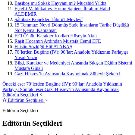
Başıboş mu Sokak Hayvanı mı?
Mucahid Yıldız
Eşref-i Mahlûkat vs. Homo Sapiens
İbrahim Halid
ALDEMİR
Sâhibsiz Köpekler
Tâhirü'l-Mevlevî
15 Temmuz: Nevri Dönmüş Sade İnsanların Tarihe Düştüğü
Not
Kemal Kahraman
FETÖ’nün Karakter Kodları
Hüseyin Akın
Raşit Hocamın Ardından
Mustafa Cemil EFE
Filistin Sözlüğü
Elif ATABAŞ
70’lerden Bugüne (IV): 90’lar: Anadolu Yıldızının Parlayışı
Yusuf Yazar
Bilgi, Karakter ve Medeniyet Arasında Sıkışan Eğitim Sistemi
Mustafa Gülali
Gazi Hüsrev’in Avlusunda Kaybolmak
Zübeyir Şekerci
Önceki eser
70’lerden Bugüne (IV): 90’lar: Anadolu Yıldızının
Parlayışı
Sonraki eser
Gazi Hüsrev’in Avlusunda Kaybolmak
Editörün Seçtikleri
Editörün Seçtikleri
Editörün Seçtikleri
Editörün Seçtikleri