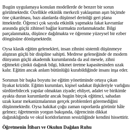
Bugün uygulamaya konulan modellerde de benzer bir sorun
görülmektedir. Özellikle etkinlik merkezli yaklaşımın aşırı biçimde
öne çıkarılması, bazı alanlarda düşünsel derinliği geri plana
itmektedir. Öğrenci çok sayıda etkinlik yapmakta fakat kavramlar
arasında güçlü zihinsel bağlar kurmakta zorlanmaktadır. Bilgi
parçalanmakta, düşünce dağılmakta ve öğrenme yüzeysel bir ezber
döngüsüne dönüşmektedir.
Oysa klasik eğitim gelenekleri, insan zihnini sistemli düşünmeye
alıştıran güçlü bir disipline sahipti. Medrese geleneğinde de modern
dünyanın güçlü akademik kurumlarında da asıl mesele, zihni
eğitmekti çünkü dağınık bilgi, hikmet üretme kapasitesinden uzak
kalır. Eğitim ancak anlam bütünlüğü kurabildiğinde insanı inşa eder.
Sorunun bir başka boyutu ise eğitim yönetiminde ortaya çıkan
liyakat krizidir. Eğitim kurumları, kişisel sadakat ilişkileriyle varlığını
sürdürebilecek yapılar olmaktan ziyade; ehliyet, adalet ve birikimle
ayakta duran kurumlardır ancak bugün birçok eğitimci, sahadan
uzak karar mekanizmalarının gerçek problemleri göremediğini
düşünmektedir. Oysa hakikat çoğu zaman raporlarda görünür hâle
gelmez; öğretmenin yorgun bakışında, öğrencinin dikkat
dağınıklığında ve okul koridorlarının sessizliğinde kendini hissettirir.
Öğretmenin İtibarı ve Okulun Dağılan Ruhu