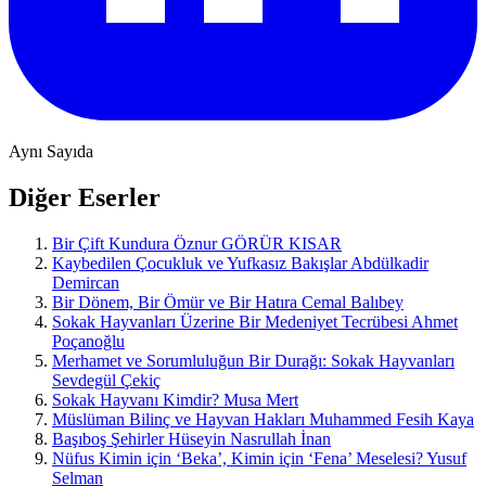
Aynı Sayıda
Diğer Eserler
Bir Çift Kundura
Öznur GÖRÜR KISAR
Kaybedilen Çocukluk ve Yufkasız Bakışlar
Abdülkadir
Demircan
Bir Dönem, Bir Ömür ve Bir Hatıra
Cemal Balıbey
Sokak Hayvanları Üzerine Bir Medeniyet Tecrübesi
Ahmet
Poçanoğlu
Merhamet ve Sorumluluğun Bir Durağı: Sokak Hayvanları
Sevdegül Çekiç
Sokak Hayvanı Kimdir?
Musa Mert
Müslüman Bilinç ve Hayvan Hakları
Muhammed Fesih Kaya
Başıboş Şehirler
Hüseyin Nasrullah İnan
Nüfus Kimin için ‘Beka’, Kimin için ‘Fena’ Meselesi?
Yusuf
Selman