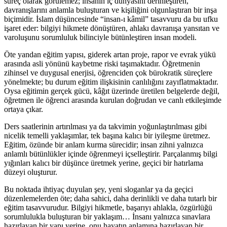
süreç olarak görülemez; insanın iç dünyasını derinleştiren,
davranışlarını anlamla buluşturan ve kişiliğini olgunlaştıran bir inşa
biçimidir. İslam düşüncesinde “insan-ı kâmil” tasavvuru da bu ufku
işaret eder: bilgiyi hikmete dönüştüren, ahlakı davranışa yansıtan ve
varoluşunu sorumluluk bilinciyle bütünleştiren insan modeli.
Öte yandan eğitim yapısı, giderek artan proje, rapor ve evrak yükü
arasında asli yönünü kaybetme riski taşımaktadır. Öğretmenin
zihinsel ve duygusal enerjisi, öğrenciden çok bürokratik süreçlere
yönelmekte; bu durum eğitim ilişkisinin canlılığını zayıflatmaktadır.
Oysa eğitimin gerçek gücü, kâğıt üzerinde üretilen belgelerde değil,
öğretmen ile öğrenci arasında kurulan doğrudan ve canlı etkileşimde
ortaya çıkar.
Ders saatlerinin artırılması ya da takvimin yoğunlaştırılması gibi
nicelik temelli yaklaşımlar, tek başına kalıcı bir iyileşme üretmez.
Eğitim, özünde bir anlam kurma sürecidir; insan zihni yalnızca
anlamlı bütünlükler içinde öğrenmeyi içselleştirir. Parçalanmış bilgi
yığınları kalıcı bir düşünce üretmek yerine, geçici bir hatırlama
düzeyi oluşturur.
Bu noktada ihtiyaç duyulan şey, yeni sloganlar ya da geçici
düzenlemelerden öte; daha sahici, daha derinlikli ve daha tutarlı bir
eğitim tasavvurudur. Bilgiyi hikmetle, başarıyı ahlakla, özgürlüğü
sorumlulukla buluşturan bir yaklaşım… İnsanı yalnızca sınavlara
hazırlayan bir yapı yerine, onu hayatın anlamına hazırlayan bir