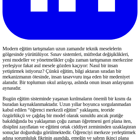
Modern eğitim tartışmaları uzun zamandır teknik meselelerin
gölgesinde yürütülüyor. Sınav sistemleri, müfredat değişiklikleri,
yeni modeller ve yönetmelikler çoğu zaman tartışmanın merkezine
yerleşiyor fakat asıl mesele gözden kaçıyor: Nasıl bir insan
yetiştirmek istiyoruz? Çünkü eğitim, bilgi aktaran sıradan bir
mekanizmanın ötesinde, insan tasavvuru inşa eden bir medeniyet
alanıdır. Bir toplumun okul anlayışı, aslında onun insan anlayışının
aynasıdır.
Bugün eğitim sisteminde yaşanan kırılmaların önemli bir kısmı da
buradan kaynaklanmaktadır. Uzun yıllar boyunca sorgulanmadan
kabul edilen “öğrenci merkezli eğitim” yaklaşımı, teoride
özgürlükçü ve çağdaş bir model olarak sunuldu ancak pratiğe
bakıldığında bu yaklaşımın çoğu zaman öğretmeni geri plana iten,
disiplini zayıflatan ve eğitimi ortak ciddiyet zemininden uzaklaştıran
sonuçlar doğurduğu görülmektedir. Öğrenciyi merkeze yerleştirmek
adına sorumluluk fikrinin aşındığı, emeğin ve sabrın ikinci plana