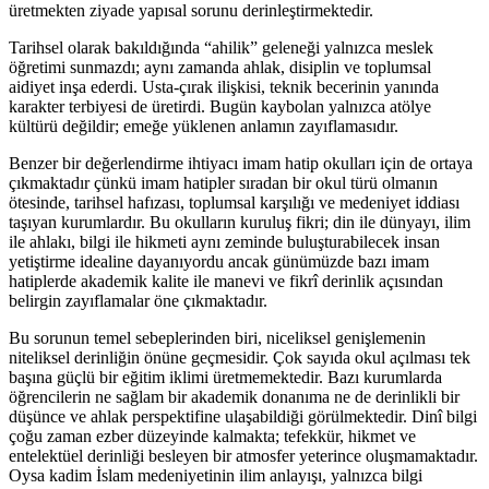
üretmekten ziyade yapısal sorunu derinleştirmektedir.
Tarihsel olarak bakıldığında “ahilik” geleneği yalnızca meslek
öğretimi sunmazdı; aynı zamanda ahlak, disiplin ve toplumsal
aidiyet inşa ederdi. Usta-çırak ilişkisi, teknik becerinin yanında
karakter terbiyesi de üretirdi. Bugün kaybolan yalnızca atölye
kültürü değildir; emeğe yüklenen anlamın zayıflamasıdır.
Benzer bir değerlendirme ihtiyacı imam hatip okulları için de ortaya
çıkmaktadır çünkü imam hatipler sıradan bir okul türü olmanın
ötesinde, tarihsel hafızası, toplumsal karşılığı ve medeniyet iddiası
taşıyan kurumlardır. Bu okulların kuruluş fikri; din ile dünyayı, ilim
ile ahlakı, bilgi ile hikmeti aynı zeminde buluşturabilecek insan
yetiştirme idealine dayanıyordu ancak günümüzde bazı imam
hatiplerde akademik kalite ile manevi ve fikrî derinlik açısından
belirgin zayıflamalar öne çıkmaktadır.
Bu sorunun temel sebeplerinden biri, niceliksel genişlemenin
niteliksel derinliğin önüne geçmesidir. Çok sayıda okul açılması tek
başına güçlü bir eğitim iklimi üretmemektedir. Bazı kurumlarda
öğrencilerin ne sağlam bir akademik donanıma ne de derinlikli bir
düşünce ve ahlak perspektifine ulaşabildiği görülmektedir. Dinî bilgi
çoğu zaman ezber düzeyinde kalmakta; tefekkür, hikmet ve
entelektüel derinliği besleyen bir atmosfer yeterince oluşmamaktadır.
Oysa kadim İslam medeniyetinin ilim anlayışı, yalnızca bilgi