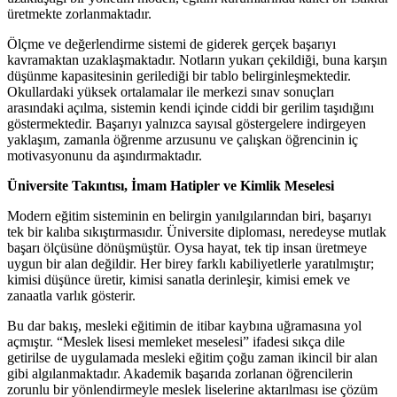
üretmekte zorlanmaktadır.
Ölçme ve değerlendirme sistemi de giderek gerçek başarıyı
kavramaktan uzaklaşmaktadır. Notların yukarı çekildiği, buna karşın
düşünme kapasitesinin gerilediği bir tablo belirginleşmektedir.
Okullardaki yüksek ortalamalar ile merkezi sınav sonuçları
arasındaki açılma, sistemin kendi içinde ciddi bir gerilim taşıdığını
göstermektedir. Başarıyı yalnızca sayısal göstergelere indirgeyen
yaklaşım, zamanla öğrenme arzusunu ve çalışkan öğrencinin iç
motivasyonunu da aşındırmaktadır.
Üniversite Takıntısı, İmam Hatipler ve Kimlik Meselesi
Modern eğitim sisteminin en belirgin yanılgılarından biri, başarıyı
tek bir kalıba sıkıştırmasıdır. Üniversite diploması, neredeyse mutlak
başarı ölçüsüne dönüşmüştür. Oysa hayat, tek tip insan üretmeye
uygun bir alan değildir. Her birey farklı kabiliyetlerle yaratılmıştır;
kimisi düşünce üretir, kimisi sanatla derinleşir, kimisi emek ve
zanaatla varlık gösterir.
Bu dar bakış, mesleki eğitimin de itibar kaybına uğramasına yol
açmıştır. “Meslek lisesi memleket meselesi” ifadesi sıkça dile
getirilse de uygulamada mesleki eğitim çoğu zaman ikincil bir alan
gibi algılanmaktadır. Akademik başarıda zorlanan öğrencilerin
zorunlu bir yönlendirmeyle meslek liselerine aktarılması ise çözüm