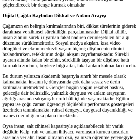
güçlendirecek bir denge kurmak olmalıdır.
Dijital Çağda Kaybolan Dikkat ve Anlam Arayışı
Çağımızın en belirgin kırılmalarından biri, dikkat sürelerinin giderek
daralması ve zihinsel sürekliliğin parçalanmasıdır. Dijital kültür,
insan zihnini sürekli uyarılan fakat nadiren derinleşebilen bir algı
düzenine sürüklemektedir. Sosyal medya akışları, kısa video
döngüleri ve ekran merkezli yaşam biçimi; düşüncenin ritmini
hızlandırırken, tefekkürün doğal akışını zayıflatmaktadır. Sürekli
uyaran altında kalan bir zihin, süreklilik taşıyan bir düşünce hattı
kurmakta zorlanır; böylece bilgi artar, fakat anlam katmanları incelir.
Bu durum yalnızca akademik başarıyla sınırlı bir mesele olarak
kalmamakta, insanın iç dünyasında çok daha sessiz ve derin
kırılmalar üretmektedir. Gençler bugün yoğun rekabet baskısı,
geleceğe dair belirsizlik, yalnızlık duygusu ve anlam arayışının
ağırlığı arasında sıkışmış bir ruh hâli içinde yaşamaktadır. Eğitim
yapısı ise çoğu zaman öğrenciyi ölçülebilir performans göstergeleri
üzerinden tanımlamakta; ruhsal dengeyi, duygusal dayanıklılığı ve
manevi derinliği arka plana itmektedir.
Oysa insan, salt zihinsel kapasiteyle açıklanabilecek bir varlık
değildir. Kalp, ruh ve anlam ihtiyacı, varoluşun kurucu unsurları
arasında yer alır. İnsan olmanın özü, yalnızca öğrenme yeteneğiyle