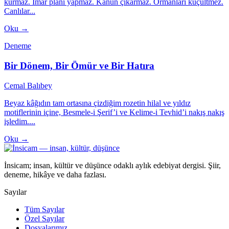
kurmaz. İmar planı yapmaz. Kanun çıkarmaz. Ormanları küçültmez.
Canlılar...
Oku →
Deneme
Bir Dönem, Bir Ömür ve Bir Hatıra
Cemal Balıbey
Beyaz kâğıdın tam ortasına çizdiğim rozetin hilal ve yıldız
motiflerinin içine, Besmele-i Şerif’i ve Kelime-i Tevhid’i nakış nakış
işledim....
Oku →
İnsicam; insan, kültür ve düşünce odaklı aylık edebiyat dergisi. Şiir,
deneme, hikâye ve daha fazlası.
Sayılar
Tüm Sayılar
Özel Sayılar
Dosyalarımız