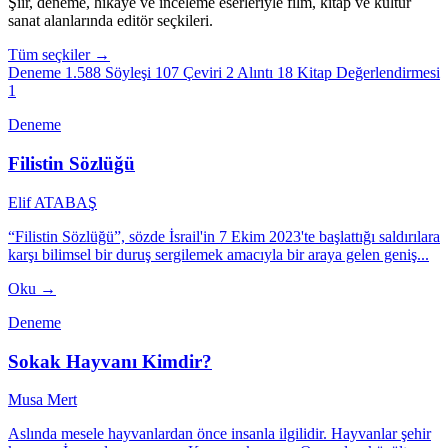
Şiir, deneme, hikâye ve inceleme eserleriyle film, kitap ve kültür
sanat alanlarında editör seçkileri.
Tüm seçkiler →
Deneme
1.588
Söyleşi
107
Çeviri
2
Alıntı
18
Kitap Değerlendirmesi
1
Deneme
Filistin Sözlüğü
Elif ATABAŞ
“Filistin Sözlüğü”, sözde İsrail'in 7 Ekim 2023'te başlattığı saldırılara
karşı bilimsel bir duruş sergilemek amacıyla bir araya gelen geniş...
Oku →
Deneme
Sokak Hayvanı Kimdir?
Musa Mert
Aslında mesele hayvanlardan önce insanla ilgilidir. Hayvanlar şehir