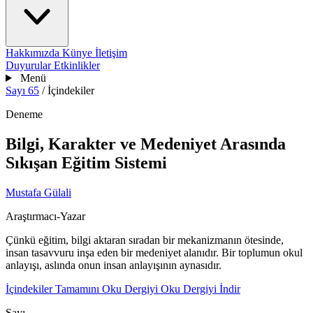
Hakkımızda
Künye
İletişim
Duyurular
Etkinlikler
Menü
Sayı 65
/
İçindekiler
Deneme
Bilgi, Karakter ve Medeniyet Arasında
Sıkışan Eğitim Sistemi
Mustafa Gülali
Araştırmacı-Yazar
Çünkü eğitim, bilgi aktaran sıradan bir mekanizmanın ötesinde,
insan tasavvuru inşa eden bir medeniyet alanıdır. Bir toplumun okul
anlayışı, aslında onun insan anlayışının aynasıdır.
İçindekiler
Tamamını Oku
Dergiyi Oku
Dergiyi İndir
Sayı