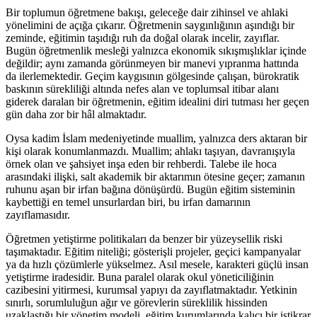
Bir toplumun öğretmene bakışı, geleceğe dair zihinsel ve ahlaki
yönelimini de açığa çıkarır. Öğretmenin saygınlığının aşındığı bir
zeminde, eğitimin taşıdığı ruh da doğal olarak incelir, zayıflar.
Bugün öğretmenlik mesleği yalnızca ekonomik sıkışmışlıklar içinde
değildir; aynı zamanda görünmeyen bir manevi yıpranma hattında
da ilerlemektedir. Geçim kaygısının gölgesinde çalışan, bürokratik
baskının sürekliliği altında nefes alan ve toplumsal itibar alanı
giderek daralan bir öğretmenin, eğitim idealini diri tutması her geçen
gün daha zor bir hâl almaktadır.
Oysa kadim İslam medeniyetinde muallim, yalnızca ders aktaran bir
kişi olarak konumlanmazdı. Muallim; ahlakı taşıyan, davranışıyla
örnek olan ve şahsiyet inşa eden bir rehberdi. Talebe ile hoca
arasındaki ilişki, salt akademik bir aktarımın ötesine geçer; zamanın
ruhunu aşan bir irfan bağına dönüşürdü. Bugün eğitim sisteminin
kaybettiği en temel unsurlardan biri, bu irfan damarının
zayıflamasıdır.
Öğretmen yetiştirme politikaları da benzer bir yüzeysellik riski
taşımaktadır. Eğitim niteliği; gösterişli projeler, geçici kampanyalar
ya da hızlı çözümlerle yükselmez. Asıl mesele, karakteri güçlü insan
yetiştirme iradesidir. Buna paralel olarak okul yöneticiliğinin
cazibesini yitirmesi, kurumsal yapıyı da zayıflatmaktadır. Yetkinin
sınırlı, sorumluluğun ağır ve görevlerin süreklilik hissinden
uzaklaştığı bir yönetim modeli, eğitim kurumlarında kalıcı bir istikrar